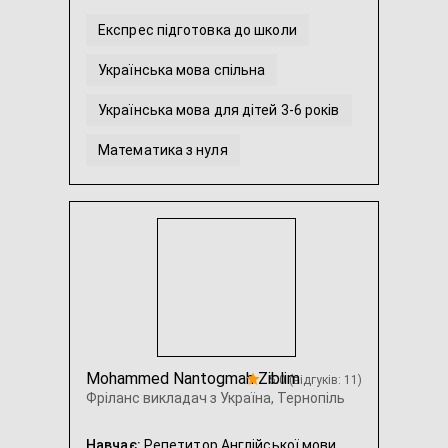
Експрес підготовка до школи
Українська мова спільна
Українська мова для дітей 3-6 років
Математика з нуля
Математика для дошкільнят
Репетитор з домашніх завдань
...
Mohammed Nantogmah Ziblim
5.0 (відгуків: 11)
Фріланс викладач з Україна, Тернопіль
Навчає:
Репетитор Англійської мови