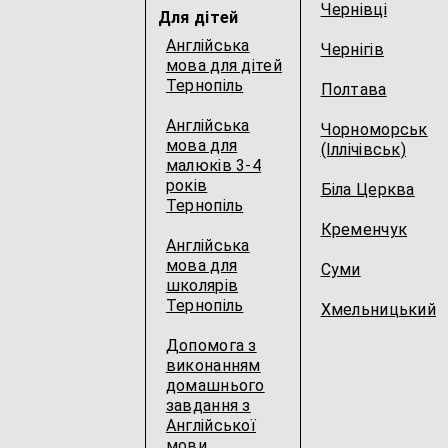
Чернівці
Для дітей
Англійська
Чернігів
мова для дітей
Тернопіль
Полтава
Англійська
Чорноморськ
мова для
(Іллічівськ)
малюків 3-4
років
Біла Церква
Тернопіль
Кременчук
Англійська
мова для
Суми
школярів
Тернопіль
Хмельницький
Допомога з
виконанням
домашнього
завдання з
Англійської
мови