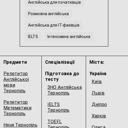
Англійська для початківців
Розмовна англійська
Англійська для IT-фахівців
IELTS
Інтенсивна англійська
Англійська мова для молодших школярів
...
Предмети
Спеціалізації
Міста:
Репетитор
Підготовка до
Україна
Англійської
тесту
Київ
мови
ЗНО Англійська
Тернопіль
Тернопіль
Львів
Репетитор
IELTS
Дніпро
Математики
Тернопіль
Тернопіль
Харків
TOEFL
Няня Тернопіль
Тернопіль
Одеса