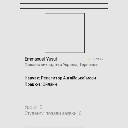
Панічні атаки
...
Emmanuel Yusuf
новий
Фріланс викладач з Україна, Тернопіль
Навчає:
Репетитор Англійської мови
Працює:
Онлайн
Уроки: 0
Студенти подали заявки: 0