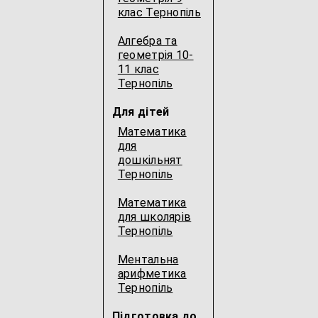
клас Тернопіль
Алгебра та
геометрія 10-
11 клас
Тернопіль
Для дітей
Математика
для
дошкільнят
Тернопіль
Математика
для школярів
Тернопіль
Ментальна
арифметика
Тернопіль
Підготовка до