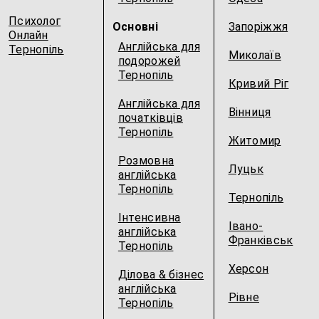
Психолог
Основні
Запоріжжя
Онлайн
Англійська для
Тернопіль
Миколаїв
подорожей
Тернопіль
Кривий Ріг
Англійська для
Вінниця
початківців
Тернопіль
Житомир
Розмовна
Луцьк
англійська
Тернопіль
Тернопіль
Інтенсивна
Івано-
англійська
Франківськ
Тернопіль
Херсон
Ділова & бізнес
англійська
Рівне
Тернопіль