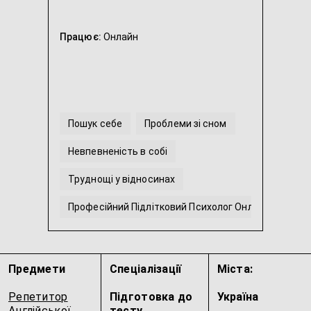
Працює:
Онлайн
Пошук себе
Проблеми зі сном
Невпевненість в собі
Труднощі у відносинах
Професійний Підлітковий Психолог Онлайн / Локал
Прокрастинація та вигоряння
...
Предмети
Спеціалізації
Міста:
Репетитор
Підготовка до
Україна
Англійської
тесту