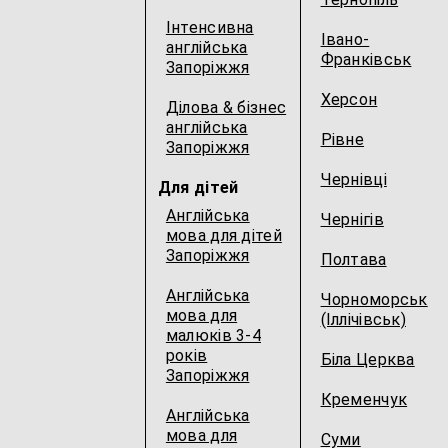
Інтенсивна
Івано-
англійська
Франківськ
Запоріжжя
Херсон
Ділова & бізнес
англійська
Рівне
Запоріжжя
Чернівці
Для дітей
Англійська
Чернігів
мова для дітей
Запоріжжя
Полтава
Англійська
Чорноморськ
мова для
(Іллічівськ)
малюків 3-4
років
Біла Церква
Запоріжжя
Кременчук
Англійська
мова для
Суми