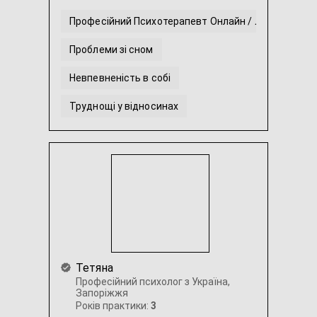
Професійний Психотерапевт Онлайн / Локально
Проблеми зі сном
Невпевненість в собі
Труднощі у відносинах
Стрес та депресивні стани
Тривога та страхи
...
Тетяна
Професійний психолог з Україна,
Запоріжжя
Років практики:
3