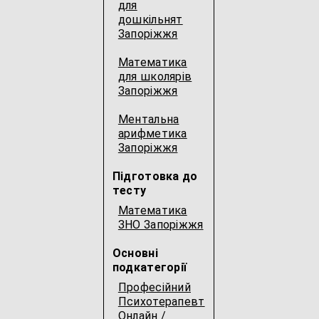
для
дошкільнят
Запоріжжя
Математика
для школярів
Запоріжжя
Ментальна
арифметика
Запоріжжя
Підготовка до
тесту
Математика
ЗНО Запоріжжя
Основні
подкатегорії
Професійний
Психотерапевт
Онлайн /