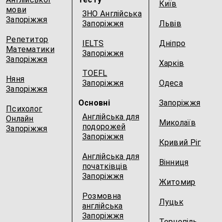
Київ
мови
ЗНО Англійська
Запоріжжя
Запоріжжя
Львів
Репетитор
IELTS
Дніпро
Математики
Запоріжжя
Запоріжжя
Харків
TOEFL
Няня
Запоріжжя
Одеса
Запоріжжя
Основні
Запоріжжя
Психолог
Англійська для
Онлайн
Миколаїв
подорожей
Запоріжжя
Запоріжжя
Кривий Ріг
Англійська для
Вінниця
початківців
Запоріжжя
Житомир
Розмовна
Луцьк
англійська
Запоріжжя
Тернопіль