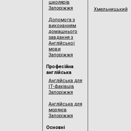
школярів
Запоріжжя
Хмельницький
Допомога з
виконанням
домашнього
завдання з
Англійської
мови
Запоріжжя
Професійна
англійська
Англійська для
IT-фахівців
Запоріжжя
Англійська для
моряків
Запоріжжя
Основні