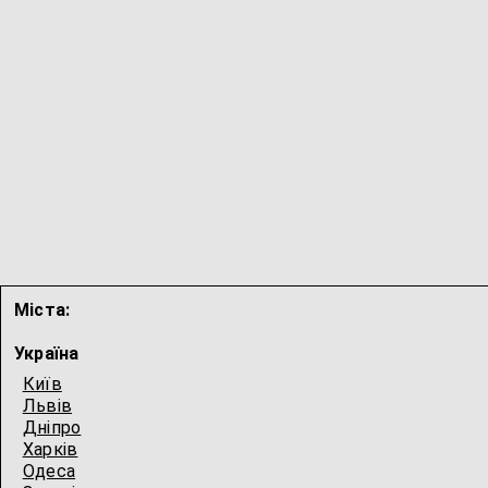
Міста:
Україна
Київ
Львів
Дніпро
Харків
Одеса