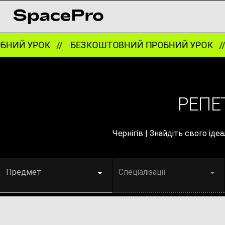
ИЙ УРОК //
БЕЗКОШТОВНИЙ ПРОБНИЙ УРОК //
Б
РЕПЕ
Чернігів | Знайдіть свого і
Предмет
Спеціалізації