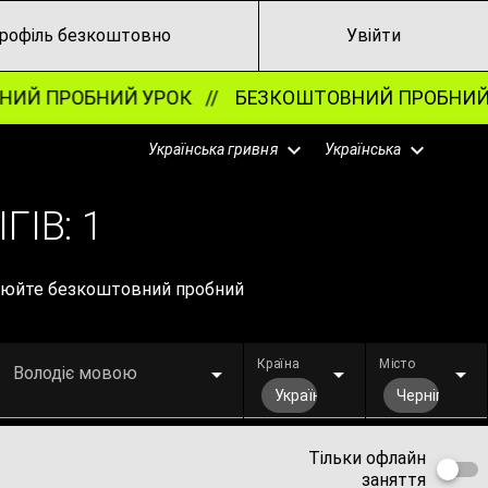
рофіль безкоштовно
Увійти
Й ПРОБНИЙ УРОК //
БЕЗКОШТОВНИЙ ПРОБНИЙ У
Українська гривня
Українська
ГІВ:
1
ронюйте безкоштовний пробний
Країна
Місто
Володіє мовою
Україна
Чернігів
Тільки офлайн
заняття