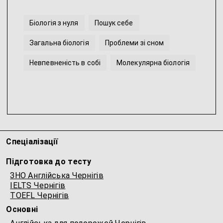
Біологія з нуля
Пошук себе
Загальна біологія
Проблеми зі сном
Невпевненість в собі
Молекулярна біологія
...
Спеціалізації
Підготовка до тесту
ЗНО Англійська Чернігів
IELTS Чернігів
TOEFL Чернігів
Основні