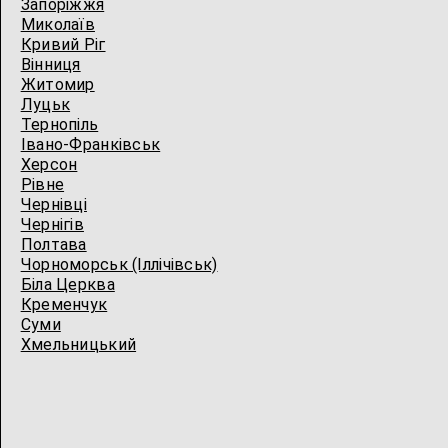
Запоріжжя
Миколаїв
Кривий Ріг
Вінниця
Житомир
Луцьк
Тернопіль
Івано-Франківськ
Херсон
Рівне
Чернівці
Чернігів
Полтава
Чорноморськ (Іллічівськ)
Біла Церква
Кременчук
Суми
Хмельницький