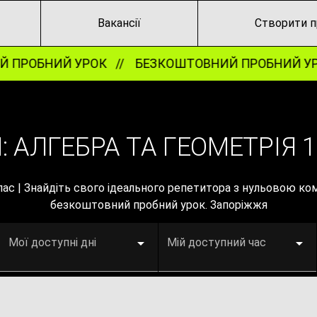
Вакансії
Створити п
ПРОБНИЙ УРОК //
БЕЗКОШТОВНИЙ ПРОБНИЙ УР
 АЛГЕБРА ТА ГЕОМЕТРІЯ 1
лас | Знайдіть свого ідеального репетитора з нульовою ко
безкоштовний пробний урок. Запоріжжя
Мої доступні дні
Мій доступний час
клас