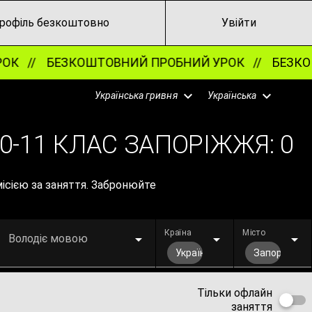
рофіль безкоштовно
Увійти
ОК //
БЕЗКОШТОВНИЙ ПРОБНИЙ УРОК //
БЕЗКОШ
Українська гривня
Українська
0-11 КЛАС ЗАПОРІЖЖЯ:
0
місією за заняття. Забронюйте
Країна
Місто
Володіє мовою
Україна
Запоріжжя
Тільки офлайн
заняття