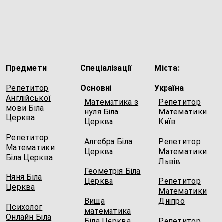
Предмети
Спеціалізації
Міста:
Репетитор
Основні
Україна
Англійської
Математика з
Репетитор
мови Біла
нуля Біла
Математики
Церква
Церква
Київ
Репетитор
Алгебра Біла
Репетитор
Математики
Церква
Математики
Біла Церква
Львів
Геометрія Біла
Няня Біла
Церква
Репетитор
Церква
Математики
Вища
Дніпро
Психолог
математика
Онлайн Біла
Біла Церква
Репетитор