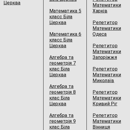
Церква
Математики
Математика 5
Харків
класс Біла
Церква
Репетитор
Математики
Математика 6
Одеса
класс Біла
Церква
Репетитор
Математики
Алгебра та
Запоріжжя
геометрія 7
клас Біла
Репетитор
Церква
Математики
Миколаїв
Алгебра та
геометрія 8
Репетитор
клас Біла
Математики
Церква
Кривий Ріг
Алгебра та
Репетитор
геометрія 9
Математики
клас Біла
Вінниця