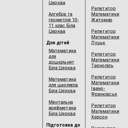
Церква
Репетитор
Алгебра та
Математики
геометрія 10-
Житомир
11 клас Біла
Церква
Репетитор
Математики
Для дітей
Луцьк
Математика
Репетитор
для
Математики
дошкільнят
Тернопіль
Біла Церква
Репетитор
Математика
Математики
для школярів
Івано-
Біла Церква
Франківськ
Ментальна
Репетитор
арифметика
Математики
Біла Церква
Херсон
Підготовка до