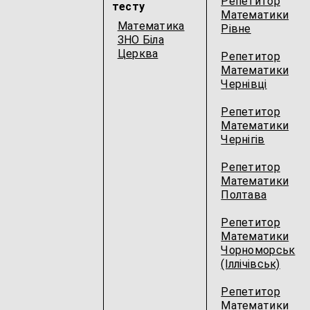
Репетитор
тесту
Математики
Математика
Рівне
ЗНО Біла
Церква
Репетитор
Математики
Чернівці
Репетитор
Математики
Чернігів
Репетитор
Математики
Полтава
Репетитор
Математики
Чорноморськ
(Іллічівськ)
Репетитор
Математики