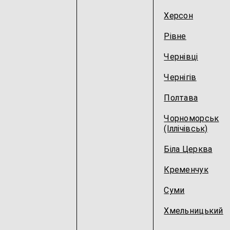
Херсон
Рівне
Чернівці
Чернігів
Полтава
Чорноморськ
(Іллічівськ)
Біла Церква
Кременчук
Суми
Хмельницький