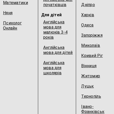
Математики
початківців
Дніпро
Няня
Для дітей
Харків
Англійська
Психолог
Одеса
мова для
Онлайн
малюків 3-4
Запоріжжя
років
Миколаїв
Англійська
мова для дітей
Кривий Ріг
Англійська
Вінниця
мова для
школярів
Житомир
Луцьк
Тернопіль
Івано-
Франківськ