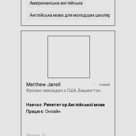
Американська англійська
Англійська мова для молодших школярів
Англійська мова для школярів
Допомога з виконанням домашнього завдання з Ан
Matthew Jarrell
новий
Фріланс викладач з США, Вашингтон
Навчає:
Репетитор Англійської мови
Працює:
Онлайн
Уроки: 0