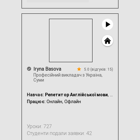
Англійська для IT-фахівців
ЗНО Англійська
...
Iryna Basova
5.0 (відгуків: 15)
Професійний викладач з Україна,
Суми
Навчає:
Репетитор Англійської мови
, Репетитор Французької мови
Працює:
Онлайн,
Офлайн
Уроки: 727
Студенти подали заявки: 42