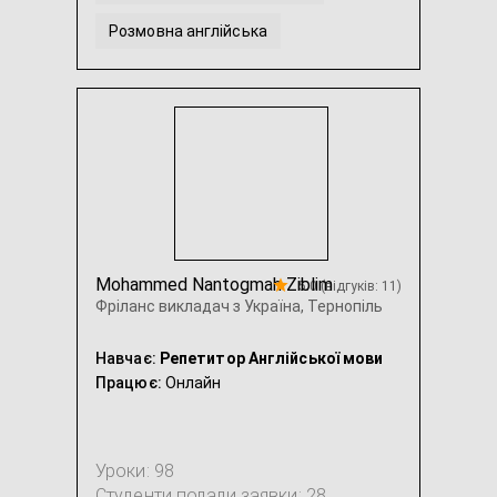
Розмовна англійська
Англійська для дітей з СДУГ
Американська англійська
...
Mohammed Nantogmah Ziblim
5.0 (відгуків: 11)
Фріланс викладач з Україна, Тернопіль
Навчає:
Репетитор Англійської мови
Працює:
Онлайн
Уроки: 98
Студенти подали заявки: 28