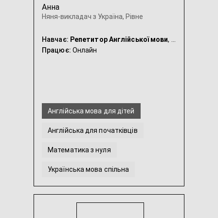
Анна
Няня-викладач з Україна, Рівне
Навчає:
Репетитор Англійської мови
, Репетитор для Початкової Школи, Репетитор Математики, Репетитор Української мови, Няня
Працює:
Онлайн
Англійська мова для дітей
Англійська для початківців
Математика з нуля
Українська мова спільна
Українська мова для дітей 3-6 років
Розмовна англійська
...