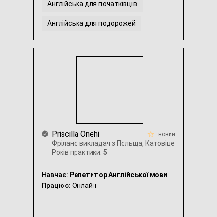
Англійська для початківців
Англійська для подорожей
Переклад з англійської / на англійську
Англійська мова для малюків 3-4 років
...
Priscilla Onehi
новий
Фріланс викладач з Польща, Катовіце
Років практики:
5
Навчає:
Репетитор Англійської мови
Працює:
Онлайн