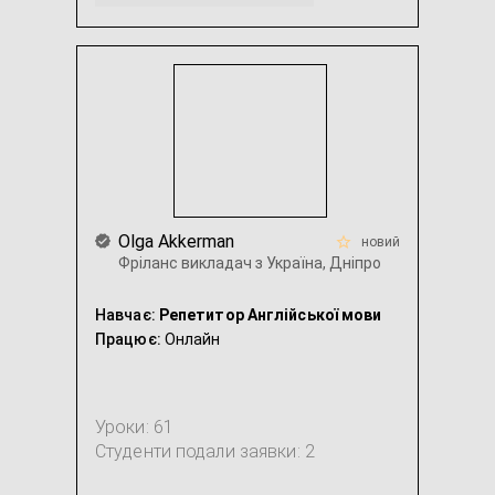
Переклад з англійської / на англійську
Українська мова спільна
...
Olga Akkerman
новий
Фріланс викладач з Україна, Дніпро
Навчає:
Репетитор Англійської мови
Працює:
Онлайн
Уроки: 61
Студенти подали заявки: 2