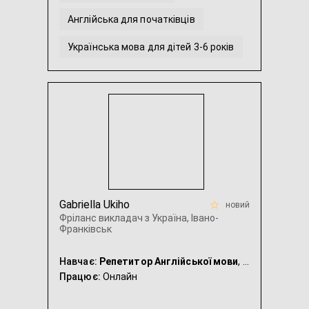
Англійська для початківців
Українська мова для дітей 3-6 років
Англійська мова для малюків 3-4 років
Українська для молодших школярів
...
Gabriella Ukiho
новий
Фріланс викладач з Україна, Івано-
Франківськ
Навчає:
Репетитор Англійської мови
, Репетитор Біології
Працює:
Онлайн