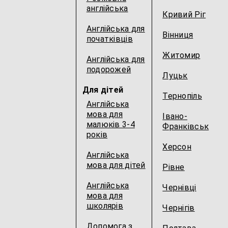
англійська
Кривий Ріг
Англійська для
Вінниця
початківців
Житомир
Англійська для
подорожей
Луцьк
Для дітей
Тернопіль
Англійська
мова для
Івано-
малюків 3-4
Франківськ
років
Херсон
Англійська
мова для дітей
Рівне
Англійська
Чернівці
мова для
школярів
Чернігів
Допомога з