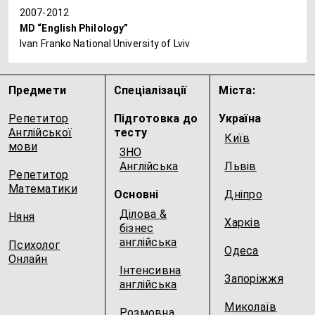
2007-2012
MD “English Philology”
Ivan Franko National University of Lviv
Предмети
Спеціалізації
Міста:
Репетитор
Підготовка до
Україна
Англійської
тесту
Київ
мови
ЗНО
Англійська
Львів
Репетитор
Математики
Основні
Дніпро
Ділова &
Няня
Харків
бізнес
англійська
Психолог
Одеса
Онлайн
Інтенсивна
Запоріжжя
англійська
Миколаїв
Розмовна