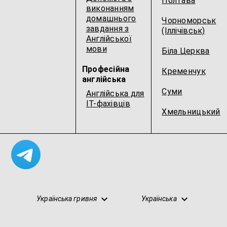
Полтава
виконанням
домашнього
Чорноморськ
завдання з
(Іллічівськ)
Англійської
мови
Біла Церква
Професійна
Кременчук
англійська
Суми
Англійська для
IT-фахівців
Хмельницький
Українська гривня
Українська