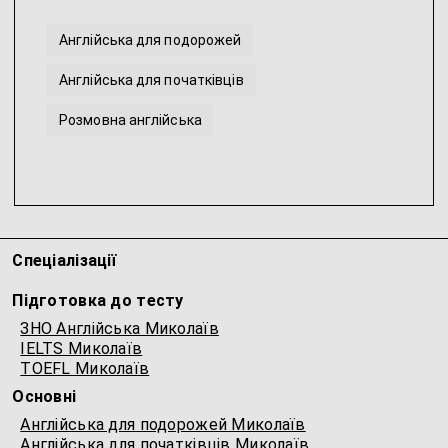
Англійська для подорожей
Англійська для початківців
Розмовна англійська
Англійська для IT-фахівців
Британська англійська
Інтенсивна англійська
...
Спеціалізації
Підготовка до тесту
ЗНО Англійська Миколаїв
IELTS Миколаїв
TOEFL Миколаїв
Основні
Англійська для подорожей Миколаїв
Англійська для початківців Миколаїв