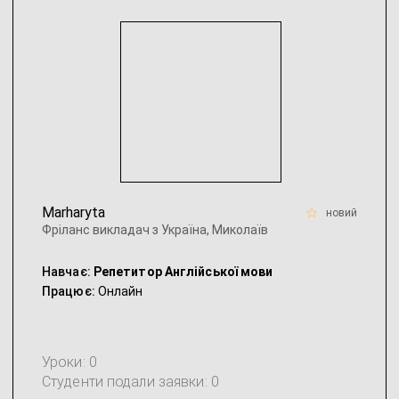
Marharyta
новий
Фріланс викладач з Україна, Миколаїв
Навчає:
Репетитор Англійської мови
Працює:
Онлайн
Уроки: 0
Студенти подали заявки: 0