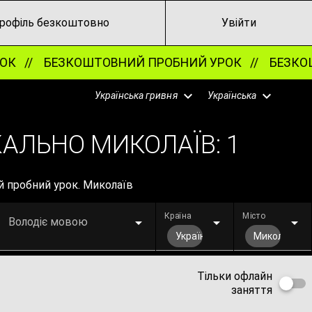
рофіль безкоштовно
Увійти
К //
БЕЗКОШТОВНИЙ ПРОБНИЙ УРОК //
БЕЗКОШТ
Українська гривня
Українська
КАЛЬНО МИКОЛАЇВ:
1
й пробний урок. Миколаїв
Країна
Місто
Володіє мовою
Україна
Миколаїв
Тільки офлайн
заняття