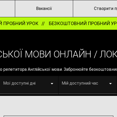
Вакансії
Створити п
ПРОБНИЙ УРОК //
БЕЗКОШТОВНИЙ ПРОБНИЙ УРО
СЬКОЇ МОВИ ОНЛАЙН / ЛО
го репетитора Англійської мови. Забронюйте безкоштовни
Мої доступні дні
Мій доступний час