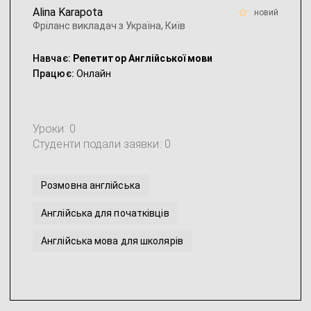
Alina Karapota
новий
Фріланс викладач з Україна, Київ
Навчає:
Репетитор Англійської мови
Працює:
Онлайн
Уроки: 0
Студенти подали заявки: 0
Розмовна англійська
Англійська для початківців
Англійська мова для школярів
Допомога з виконанням домашнього завдання з Англійс