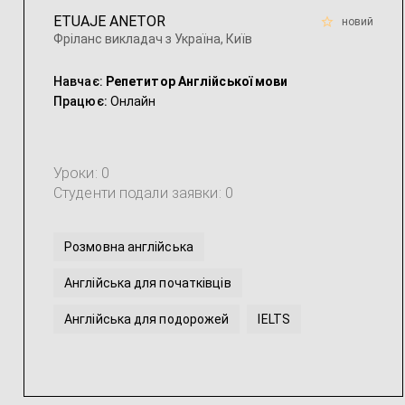
ETUAJE ANETOR
новий
Фріланс викладач з Україна, Київ
Навчає:
Репетитор Англійської мови
Працює:
Онлайн
Уроки: 0
Студенти подали заявки: 0
Розмовна англійська
Англійська для початківців
Англійська для подорожей
IELTS
Інтенсивна англійська
Англійська мова для молодших школярів
...