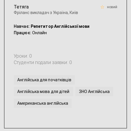
Тетяга
новий
Фріланс викладач з Україна, Київ
Навчає:
Репетитор Англійської мови
Працює:
Онлайн
Уроки: 0
Студенти подали заявки: 0
Англійська для початківців
Англійська мова для дітей
ЗНО Англійська
Американська англійська
Англійська мова для малюків 3-4 років
Британська англійська
...