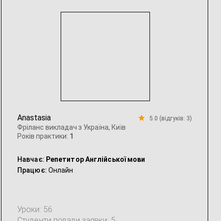
Anastasia
5.0 (відгуків: 3)
Фріланс викладач з Україна, Київ
Років практики:
1
Навчає:
Репетитор Англійської мови
Працює:
Онлайн
Уроки: 56
Студенти подали заявки: 5