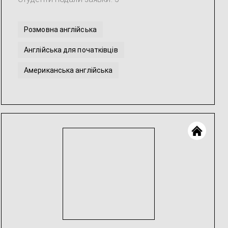
Розмовна англійська
Англійська для початківців
Американська англійська
ької мови
Британська англійська
Англійська мова для школярів
Допомога з виконанням домашнього завдання з Англійськ