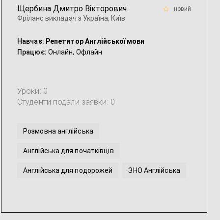
Щербина Дмитро Вікторович
новий
Фріланс викладач з Україна, Київ
Навчає:
Репетитор Англійської мови
Працює:
Онлайн,
Офлайн
Уроки: 0
Студенти подали заявки: 0
Розмовна англійська
Англійська для початківців
Англійська для подорожей
ЗНО Англійська
ької мови
Англійська для IT-фахівців
Американська англійська
...