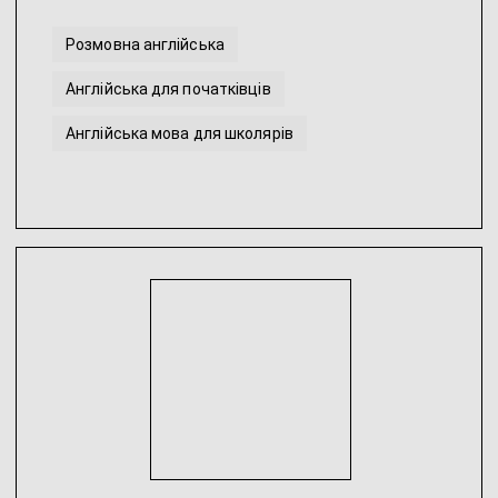
Розмовна англійська
Англійська для початківців
Англійська мова для школярів
Допомога з виконанням домашнього завдання з Англійс