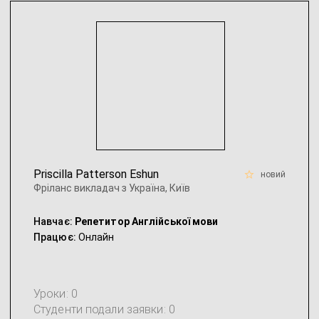
Priscilla Patterson Eshun
новий
Фріланс викладач з Україна, Київ
Навчає:
Репетитор Англійської мови
Працює:
Онлайн
Уроки: 0
Студенти подали заявки: 0