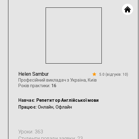
Helen Sambur
5.0 (відгуків: 10)
Професійний викладач з Україна, Київ
Років практики:
16
Навчає:
Репетитор Англійської мови
Працює:
Онлайн,
Офлайн
Уроки: 363
Студенти подали заявки: 23