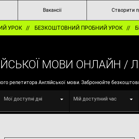
Вакансії
Створити п
ОК //
БЕЗКОШТОВНИЙ ПРОБНИЙ УРОК //
БЕЗКО
ЙСЬКОЇ МОВИ ОНЛАЙН / Л
ного репетитора Англійської мови. Забронюйте безкоштов
Мої доступні дні
Мій доступний час