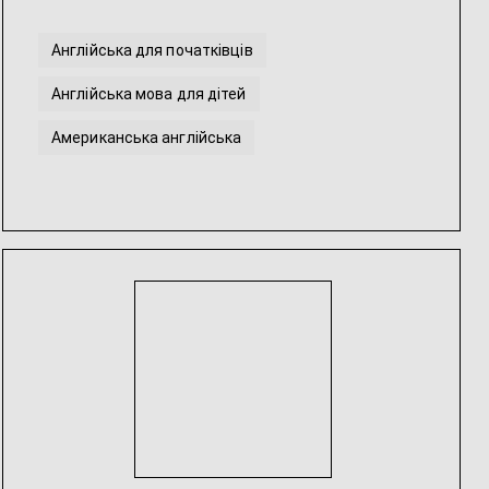
Англійська для початківців
Англійська мова для дітей
Американська англійська
Англійська мова для молодших школярів
Англійська мова для школярів
Допомога з виконанням домашнього завдання з Англійськ