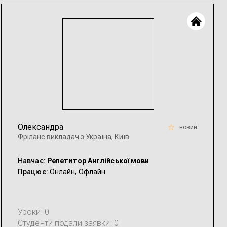
Ділова & бізнес англійська
Олександра
новий
Фріланс викладач з Україна, Київ
Навчає:
Репетитор Англійської мови
Працює:
Онлайн,
Офлайн
Уроки: 0
Студенти подали заявки: 0