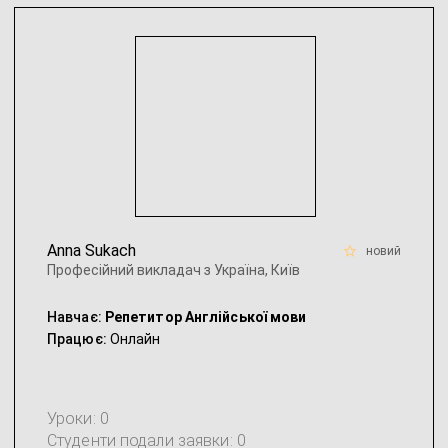
Anna Sukach
новий
Професійний викладач з Україна, Київ
Навчає:
Репетитор Англійської мови
Працює:
Онлайн
Уроки: 0
Студенти подали заявки: 0