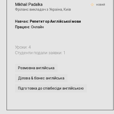
Mikhail Padalka
новий
Фріланс викладач з Україна, Київ
Навчає:
Репетитор Англійської мови
Працює:
Онлайн
Уроки: 4
Студенти подали заявки: 1
Розмовна англійська
Ділова & бізнес англійська
Підготовка до співбесіди англійською