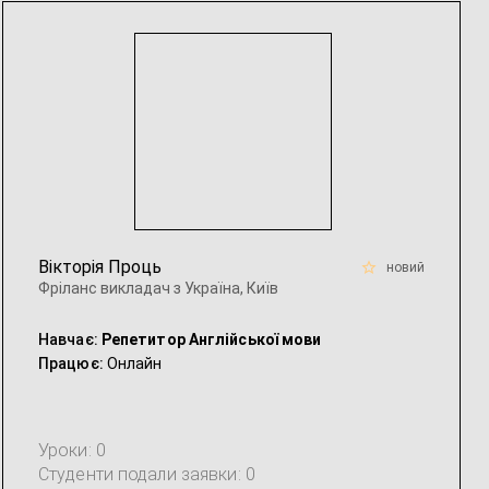
Вікторія Проць
новий
Фріланс викладач з Україна, Київ
Навчає:
Репетитор Англійської мови
Працює:
Онлайн
Уроки: 0
Студенти подали заявки: 0