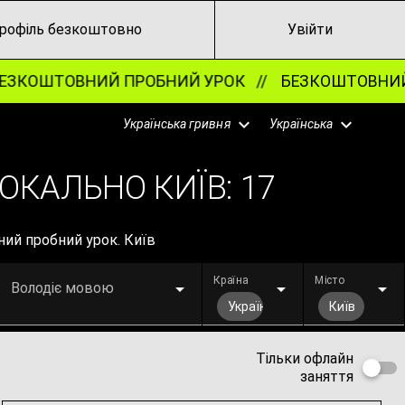
рофіль безкоштовно
Увійти
ШТОВНИЙ ПРОБНИЙ УРОК //
БЕЗКОШТОВНИЙ ПРО
Українська гривня
Українська
ОКАЛЬНО КИЇВ:
17
ний пробний урок. Київ
Країна
Місто
Володіє мовою
Україна
Київ
Тільки офлайн
заняття