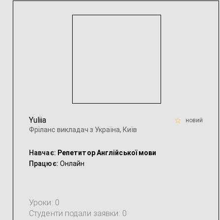
Yuliia
новий
Фріланс викладач з Україна, Київ
Навчає:
Репетитор Англійської мови
Працює:
Онлайн
Уроки: 0
Студенти подали заявки: 0