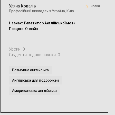
Уляна Ковалів
новий
Професійний викладач з Україна, Київ
Навчає:
Репетитор Англійської мови
Працює:
Онлайн
Уроки: 0
Студенти подали заявки: 0
Розмовна англійська
Англійська для подорожей
Американська англійська
Інтенсивна англійська
Академічна англійська