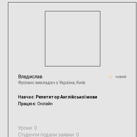
Владислав
новий
Фріланс викладач з Україна, Київ
Навчає:
Репетитор Англійської мови
Працює:
Онлайн
Уроки: 0
Студенти подали заявки: 0