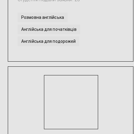
Розмовна англійська
Англійська для початківців
Англійська для подорожей
Переклад з англійської / на англійську
Інтенсивна англійська
Академічна англійська
...