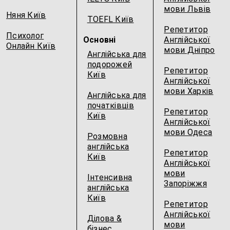
мови Львів
Няня Київ
TOEFL Київ
Репетитор
Психолог
Основні
Англійської
Онлайн Київ
мови Дніпро
Англійська для
подорожей
Репетитор
Київ
Англійської
мови Харків
Англійська для
початківців
Репетитор
Київ
Англійської
мови Одеса
Розмовна
англійська
Репетитор
Київ
Англійської
мови
Інтенсивна
Запоріжжя
англійська
Київ
Репетитор
Англійської
Ділова &
мови
бізнес