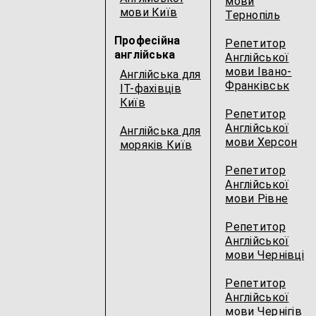
мови
мови Київ
Тернопіль
Професійна
Репетитор
англійська
Англійської
мови Івано-
Англійська для
Франківськ
IT-фахівців
Київ
Репетитор
Англійської
Англійська для
мови Херсон
моряків Київ
Репетитор
Англійської
мови Рівне
Репетитор
Англійської
мови Чернівці
Репетитор
Англійської
мови Чернігів