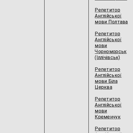
Репетитор
Англійської
мови Полтава
Репетитор
Англійської
мови
Чорноморськ
(Іллічівськ)
Репетитор
Англійської
мови Біла
Церква
Репетитор
Англійської
мови
Кременчук
Репетитор