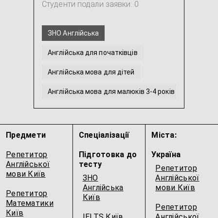
Студенти подали заявки: 0
ЗНО Англійська
Англійська для початківців
Англійська мова для дітей
Англійська мова для малюків 3-4 років
Інтенсивна англійська
Англійська мова для молодших школярів
Предмети
Спеціалізації
Міста:
...
Репетитор
Підготовка до
Україна
Англійської
тесту
Репетитор
мови Київ
ЗНО
Англійської
Англійська
мови Київ
Репетитор
Київ
Математики
Репетитор
Київ
IELTS Київ
Англійської