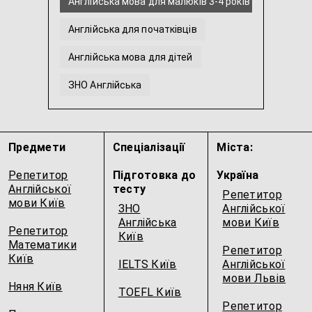
Англійська мова для малюків 3-4 років
Англійська для початківців
Англійська мова для дітей
ЗНО Англійська
Інтенсивна англійська
Англійська мова для молодших школярів
Предмети
Спеціалізації
Міста:
...
Репетитор
Підготовка до
Україна
Англійської
тесту
Репетитор
мови Київ
ЗНО
Англійської
Англійська
мови Київ
Репетитор
Київ
Математики
Репетитор
Київ
IELTS Київ
Англійської
мови Львів
Няня Київ
TOEFL Київ
Репетитор