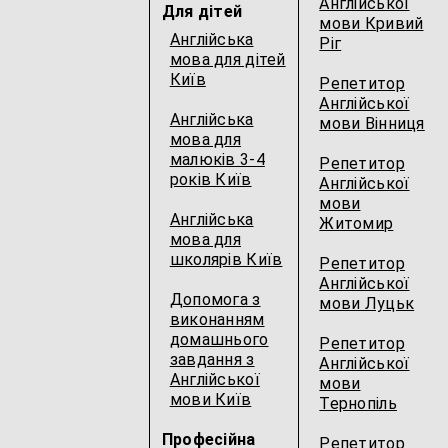
Англійської
Для дітей
мови Кривий
Англійська
Ріг
мова для дітей
Київ
Репетитор
Англійської
Англійська
мови Вінниця
мова для
малюків 3-4
Репетитор
років Київ
Англійської
мови
Англійська
Житомир
мова для
школярів Київ
Репетитор
Англійської
Допомога з
мови Луцьк
виконанням
домашнього
Репетитор
завдання з
Англійської
Англійської
мови
мови Київ
Тернопіль
Професійна
Репетитор