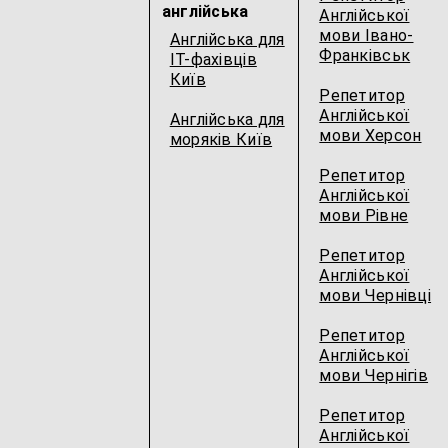
англійська
Англійської
мови Івано-
Англійська для
Франківськ
IT-фахівців
Київ
Репетитор
Англійської
Англійська для
мови Херсон
моряків Київ
Репетитор
Англійської
мови Рівне
Репетитор
Англійської
мови Чернівці
Репетитор
Англійської
мови Чернігів
Репетитор
Англійської