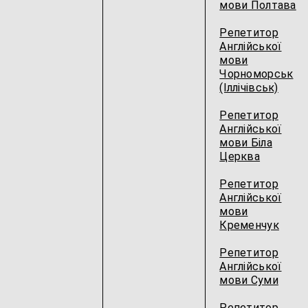
мови Полтава
Репетитор
Англійської
мови
Чорноморськ
(Іллічівськ)
Репетитор
Англійської
мови Біла
Церква
Репетитор
Англійської
мови
Кременчук
Репетитор
Англійської
мови Суми
Репетитор