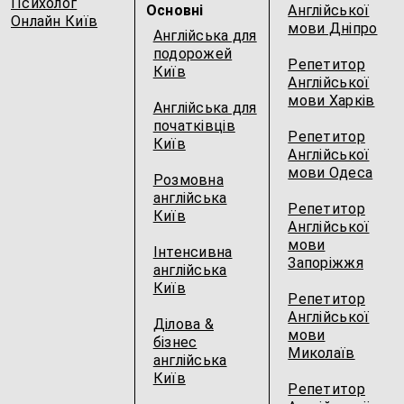
Психолог
Основні
Англійської
Онлайн Київ
мови Дніпро
Англійська для
подорожей
Репетитор
Київ
Англійської
мови Харків
Англійська для
початківців
Репетитор
Київ
Англійської
мови Одеса
Розмовна
англійська
Репетитор
Київ
Англійської
мови
Інтенсивна
Запоріжжя
англійська
Київ
Репетитор
Англійської
Ділова &
мови
бізнес
Миколаїв
англійська
Київ
Репетитор