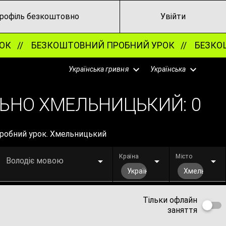
рофіль безкоштовно
Увійти
К //
БЕЗКОШТОВНИЙ ПРОБНИЙ УРОК //
БЕЗКОШТ
Українська гривня
Українська
ЛЬНО ХМЕЛЬНИЦЬКИЙ:
0
пробний урок. Хмельницький
Країна
Місто
Володіє мовою
Україна
Хмельницьк
Тільки офлайн
заняття