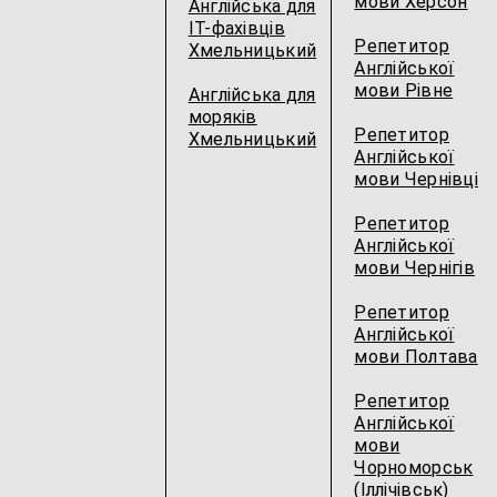
мови Херсон
Англійська для
IT-фахівців
Репетитор
Хмельницький
Англійської
мови Рівне
Англійська для
моряків
Репетитор
Хмельницький
Англійської
мови Чернівці
Репетитор
Англійської
мови Чернігів
Репетитор
Англійської
мови Полтава
Репетитор
Англійської
мови
Чорноморськ
(Іллічівськ)