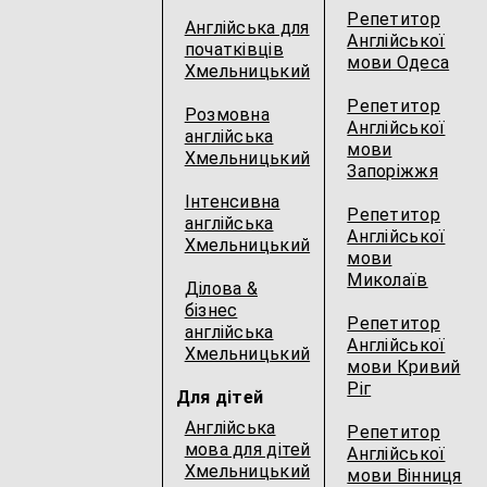
Репетитор
Англійська для
Англійської
початківців
мови Одеса
Хмельницький
Репетитор
Розмовна
Англійської
англійська
мови
Хмельницький
Запоріжжя
Інтенсивна
Репетитор
англійська
Англійської
Хмельницький
мови
Миколаїв
Ділова &
бізнес
Репетитор
англійська
Англійської
Хмельницький
мови Кривий
Ріг
Для дітей
Англійська
Репетитор
мова для дітей
Англійської
Хмельницький
мови Вінниця