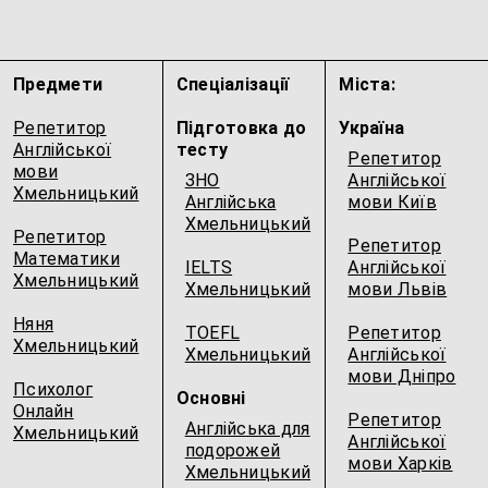
Предмети
Спеціалізації
Міста:
Репетитор
Підготовка до
Україна
Англійської
тесту
Репетитор
мови
ЗНО
Англійської
Хмельницький
Англійська
мови Київ
Хмельницький
Репетитор
Репетитор
Математики
IELTS
Англійської
Хмельницький
Хмельницький
мови Львів
Няня
TOEFL
Репетитор
Хмельницький
Хмельницький
Англійської
мови Дніпро
Психолог
Основні
Онлайн
Репетитор
Англійська для
Хмельницький
Англійської
подорожей
мови Харків
Хмельницький