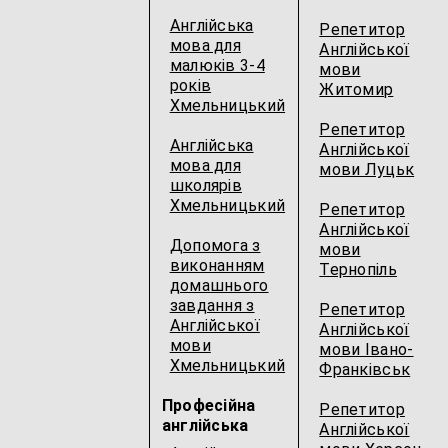
Англійська
Репетитор
мова для
Англійської
малюків 3-4
мови
років
Житомир
Хмельницький
Репетитор
Англійська
Англійської
мова для
мови Луцьк
школярів
Хмельницький
Репетитор
Англійської
Допомога з
мови
виконанням
Тернопіль
домашнього
завдання з
Репетитор
Англійської
Англійської
мови
мови Івано-
Хмельницький
Франківськ
Професійна
Репетитор
англійська
Англійської