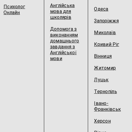
Англійська
Психолог
Одеса
мова для
Онлайн
школярів
Запоріжжя
Допомога з
Миколаїв
виконанням
домашнього
Кривий Ріг
завдання з
Англійської
Вінниця
мови
Житомир
Луцьк
Тернопіль
Івано-
Франківськ
Херсон