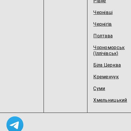
Рівне
Чернівці
Чернігів
Полтава
Чорноморськ
(Іллічівськ)
Біла Церква
Кременчук
Суми
Хмельницький