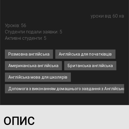
уроки від 60 хв
Уроків: 56
Студенти подали заявки: 5
Активні студенти: 5
Розмовна англійська
Англійська для початківців
Американська англійська
Британська англійська
Англійська мова для школярів
Допомога з виконанням домашнього завдання з Англійської
ОПИС