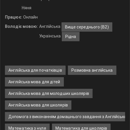
Няня
Працює:
Онлайн
Володіє мовою:
Англійська
Вище середнього (B2)
Українська
Рідна
Англійська для початківців
Розмовна англійська
Англійська мова для дітей
Англійська мова для молодших школярів
Англійська мова для школярів
Допомога з виконанням домашнього завдання з Англійської
Математика з нуля
Математика для школярів