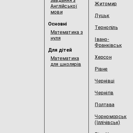
завдання з
Житомир
Англійської
мови
Луцьк
Основні
Тернопіль
Математика з
нуля
Івано-
Франківськ
Для дітей
Херсон
Математика
для школярів
Рівне
Чернівці
Чернігів
Полтава
Чорноморськ
(Іллічівськ)