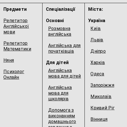
Предмети
Спеціалізації
Міста:
Репетитор
Основні
Україна
Англійської
Розмовна
Київ
мови
англійська
Львів
Репетитор
Англійська для
Математики
початківців
Дніпро
Няня
Для дітей
Харків
Англійська
Психолог
Одеса
мова для дітей
Онлайн
Запоріжжя
Англійська
мова для
Миколаїв
школярів
Кривий Ріг
Допомога з
виконанням
Вінниця
домашнього