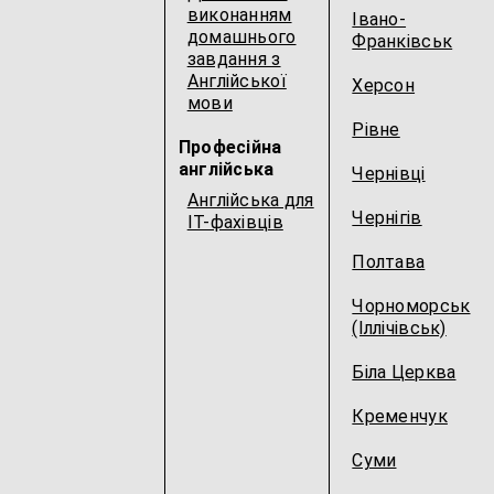
виконанням
Івано-
домашнього
Франківськ
завдання з
Англійської
Херсон
мови
Рівне
Професійна
англійська
Чернівці
Англійська для
Чернігів
IT-фахівців
Полтава
Чорноморськ
(Іллічівськ)
Біла Церква
Кременчук
Суми