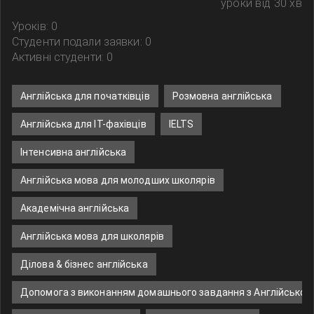
уроки від 30 хв
Уроків: 0
Студенти подали заявки: 0
Активні студенти: 0
Англійська для початківців
Розмовна англійська
Англійська для IT-фахівців
IELTS
Інтенсивна англійська
Англійська мова для молодших школярів
Академічна англійська
Англійська мова для школярів
Ділова & бізнес англійська
Допомога з виконанням домашнього завдання з Англійської