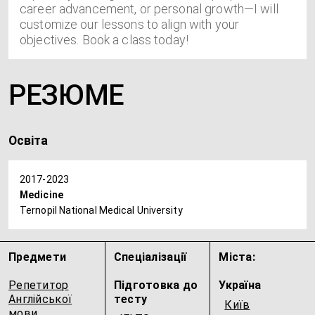
career advancement, or personal growth—I will
customize our lessons to align with your
objectives. Book a class today!
РЕЗЮМЕ
Освіта
2017-2023
Medicine
Ternopil National Medical University
Предмети
Спеціалізації
Міста:
Репетитор
Підготовка до
Україна
Англійської
тесту
Київ
мови