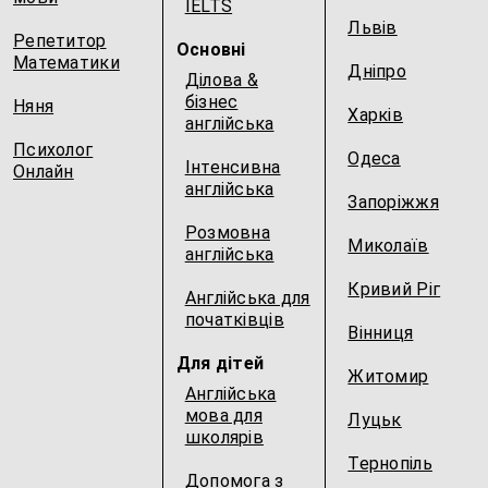
IELTS
Львів
Репетитор
Основні
Математики
Дніпро
Ділова &
бізнес
Няня
Харків
англійська
Психолог
Одеса
Інтенсивна
Онлайн
англійська
Запоріжжя
Розмовна
Миколаїв
англійська
Кривий Ріг
Англійська для
початківців
Вінниця
Для дітей
Житомир
Англійська
мова для
Луцьк
школярів
Тернопіль
Допомога з