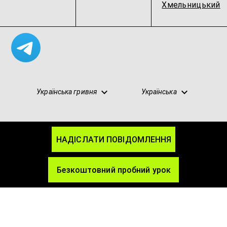
Хмельницький
Українська гривня
Українська
НАДІСЛАТИ ПОВІДОМЛЕННЯ
Карта сайту
Конфіденційність
Умови
Блог
Партнерство
Безкоштовний пробний урок
© 2026 SpacePro
spacepro.org@gmail.com