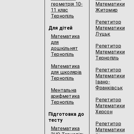
геометрія 10-
Математики
11 клас
Житомир
Тернопіль
Репетитор
Для дітей
Математики
Луцьк
Математика
для
Репетитор
дошкільнят
Математики
Тернопіль
Тернопіль
Математика
Репетитор
для школярів
Математики
Тернопіль
Івано-
Франківськ
Ментальна
арифметика
Репетитор
Тернопіль
Математики
Херсон
Підготовка до
тесту
Репетитор
Математика
Математики