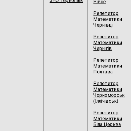
ЗНО Тернопіль
Рівне
Репетитор
Математики
Чернівці
Репетитор
Математики
Чернігів
Репетитор
Математики
Полтава
Репетитор
Математики
Чорноморськ
(Іллічівськ)
Репетитор
Математики
Біла Церква