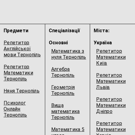
Предмети
Спеціалізації
Міста:
Репетитор
Основні
Україна
Англійської
Математика з
Репетитор
мови Тернопіль
нуля Тернопіль
Математики
Київ
Репетитор
Алгебра
Математики
Тернопіль
Репетитор
Тернопіль
Математики
Геометрія
Львів
Няня Тернопіль
Тернопіль
Репетитор
Психолог
Вища
Математики
Онлайн
математика
Дніпро
Тернопіль
Тернопіль
Репетитор
Математика 5
Математики