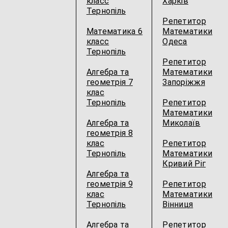
класс
Харків
Тернопіль
Репетитор
Математика 6
Математики
класс
Одеса
Тернопіль
Репетитор
Алгебра та
Математики
геометрія 7
Запоріжжя
клас
Тернопіль
Репетитор
Математики
Алгебра та
Миколаїв
геометрія 8
клас
Репетитор
Тернопіль
Математики
Кривий Ріг
Алгебра та
геометрія 9
Репетитор
клас
Математики
Тернопіль
Вінниця
Алгебра та
Репетитор