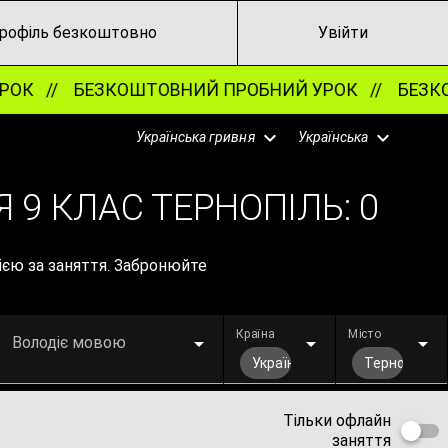
рофіль безкоштовно
Увійти
ОК //
БЕЗКОШТОВНИЙ ПРОБНИЙ УРОК //
БЕЗКОШ
Українська гривня
Українська
 9 КЛАС ТЕРНОПІЛЬ:
0
сією за заняття. Забронюйте
Країна
Місто
Володіє мовою
Україна
Тернопіль
Тільки офлайн
заняття