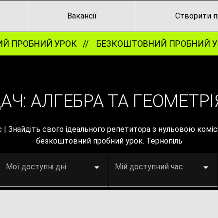
Вакансії
Створити п
 ПРОБНИЙ УРОК //
БЕЗКОШТОВНИЙ ПРОБНИЙ УР
Ч: АЛГЕБРА ТА ГЕОМЕТРІЯ
с | Знайдіть свого ідеального репетитора з нульовою комі
безкоштовний пробний урок. Тернопіль
Мої доступні дні
Мій доступний час