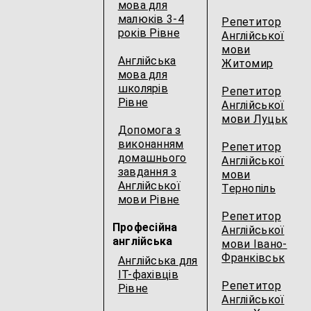
мова для
малюків 3-4
Репетитор
років Рівне
Англійської
мови
Англійська
Житомир
мова для
школярів
Репетитор
Рівне
Англійської
мови Луцьк
Допомога з
виконанням
Репетитор
домашнього
Англійської
завдання з
мови
Англійської
Тернопіль
мови Рівне
Репетитор
Професійна
Англійської
англійська
мови Івано-
Франківськ
Англійська для
IT-фахівців
Репетитор
Рівне
Англійської