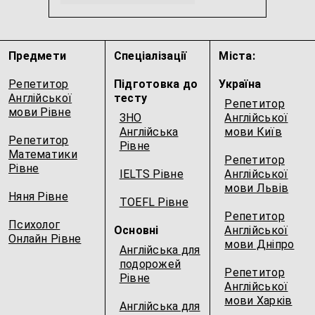
Українська мова для дітей 3-6 років
Розмовна англійська
...
Предмети
Спеціалізації
Міста:
Репетитор
Підготовка до
Україна
Англійської
тесту
Репетитор
мови Рівне
ЗНО
Англійської
Англійська
мови Київ
Репетитор
Рівне
Математики
Репетитор
Рівне
IELTS Рівне
Англійської
мови Львів
Няня Рівне
TOEFL Рівне
Репетитор
Психолог
Основні
Англійської
Онлайн Рівне
мови Дніпро
Англійська для
подорожей
Репетитор
Рівне
Англійської
мови Харків
Англійська для