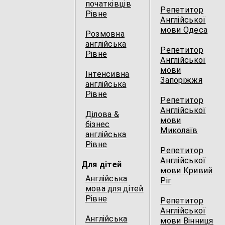
початківців
Репетитор
Рівне
Англійської
мови Одеса
Розмовна
англійська
Репетитор
Рівне
Англійської
мови
Інтенсивна
Запоріжжя
англійська
Рівне
Репетитор
Англійської
Ділова &
мови
бізнес
Миколаїв
англійська
Рівне
Репетитор
Англійської
Для дітей
мови Кривий
Англійська
Ріг
мова для дітей
Рівне
Репетитор
Англійської
Англійська
мови Вінниця