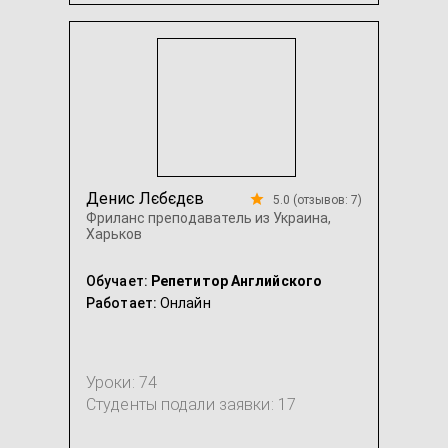
IELTS
Британский английский
...
Денис Лєбєдєв
5.0 (отзывов: 7)
Фриланс преподаватель из Украина,
Харьков
Обучает:
Репетитор Английского
Работает:
Онлайн
Уроки: 74
Студенты подали заявки: 17