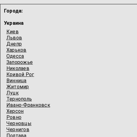
Города:
Украина
Киев
Львов
Днепр
Харьков
Одесcа
Запорожье
Николаев
Кривой Рог
Винница
Житомир
Луцк
Тернополь
Ивано-Франковск
Херсон
Ровно
Черновцы
Чернигов
Полтава