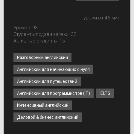
уроки от 45 мин
Уроков: 93
Студенты подали заявки: 32
Активные студенты: 15
Разговорный английский
Английский для начинающих с нуля
Английский для путешествий
Английский для программистов (IT)
IELTS
Интенсивный английский
Деловой & бизнес английский