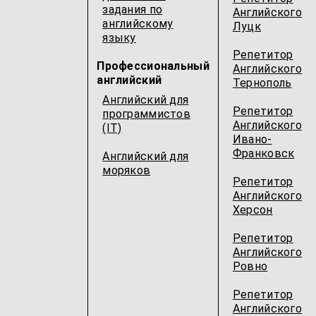
задания по
Английского
английскому
Луцк
языку
Репетитор
Профессиональный
Английского
английский
Тернополь
Английский для
Репетитор
программистов
Английского
(IT)
Ивано-
Франковск
Английский для
моряков
Репетитор
Английского
Херсон
Репетитор
Английского
Ровно
Репетитор
Английского