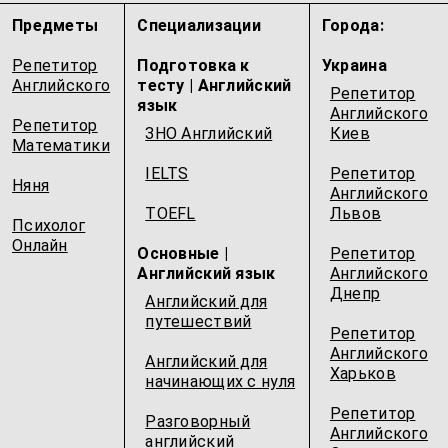
Предметы
Специализации
Города:
Репетитор
Подготовка к
Украина
Английского
тесту | Английский
Репетитор
язык
Английского
Репетитор
ЗНО Английский
Киев
Математики
IELTS
Репетитор
Няня
Английского
TOEFL
Львов
Психолог
Онлайн
Основные |
Репетитор
Английский язык
Английского
Днепр
Английский для
путешествий
Репетитор
Английского
Английский для
Харьков
начинающих с нуля
Репетитор
Разговорный
Английского
английский