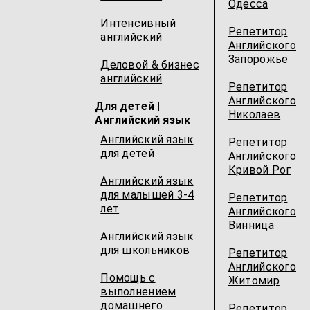
Одесcа
Интенсивный
Репетитор
английский
Английского
Запорожье
Деловой & бизнес
английский
Репетитор
Английского
Для детей |
Николаев
Английский язык
Английский язык
Репетитор
для детей
Английского
Кривой Рог
Английский язык
для малышей 3-4
Репетитор
лет
Английского
Винница
Английский язык
для школьников
Репетитор
Английского
Помощь с
Житомир
выполнением
домашнего
Репетитор