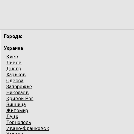
Города:
Украина
Киев
Львов
Днепр
Харьков
Одесcа
Запорожье
Николаев
Кривой Рог
Винница
Житомир
Луцк
Тернополь
Ивано-Франковск