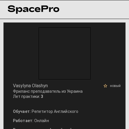
Vasylyna Olashyn
новый
Фриланс преподаватель из Украина
Лет практики:
3
Обучает:
Репетитор Английского
Работает:
Онлайн