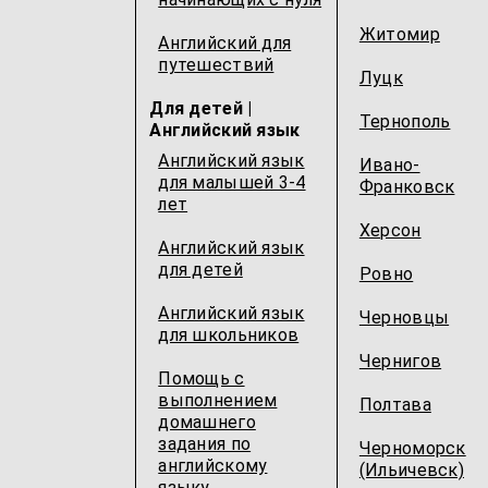
Житомир
Английский для
путешествий
Луцк
Для детей |
Тернополь
Английский язык
Английский язык
Ивано-
для малышей 3-4
Франковск
лет
Херсон
Английский язык
для детей
Ровно
Английский язык
Черновцы
для школьников
Чернигов
Помощь с
выполнением
Полтава
домашнего
задания по
Черноморск
английскому
(Ильичевск)
языку