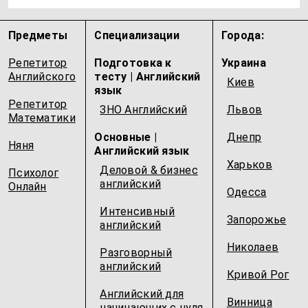
Предметы
Специализации
Города:
Репетитор
Подготовка к
Украина
Английского
тесту | Английский
Киев
язык
Репетитор
ЗНО Английский
Львов
Математики
Основные |
Днепр
Няня
Английский язык
Харьков
Деловой & бизнес
Психолог
английский
Онлайн
Одесcа
Интенсивный
Запорожье
английский
Николаев
Разговорный
английский
Кривой Рог
Английский для
Винница
начинающих с нуля