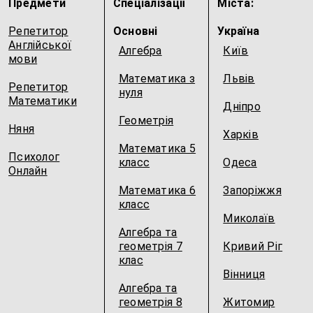
Предмети
Спеціалізації
Міста:
Репетитор
Основні
Україна
Англійської
Алгебра
Київ
мови
Математика з
Львів
Репетитор
нуля
Математики
Дніпро
Геометрія
Няня
Харків
Математика 5
Психолог
класс
Одеса
Онлайн
Математика 6
Запоріжжя
класс
Миколаїв
Алгебра та
геометрія 7
Кривий Ріг
клас
Вінниця
Алгебра та
геометрія 8
Житомир