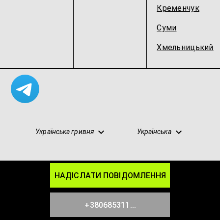
Кременчук
Суми
Хмельницький
Українська гривня
Українська
НАДІСЛАТИ ПОВІДОМЛЕННЯ
Карта сайту
Конфіденційність
Умови
Блог
Партнерство
+380685311...
© 2026 SpacePro
spacepro.org@gmail.com