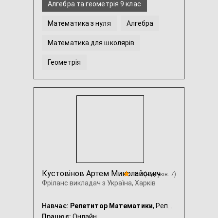
Алгебра та геометрія 9 клас
Математика з нуля
Алгебра
Математика для школярів
Геометрія
Алгебра та геометрія 7 клас
...
Кустовінов Артем Миколайович
5.0 (відгуків: 7)
Фріланс викладач з Україна, Харків
Навчає:
Репетитор Математики
, Репетитор Фізики, Репетитор Хімії
Працює:
Онлайн