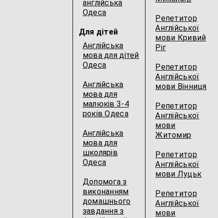
англійська
Одеса
Репетитор
Англійської
Для дітей
мови Кривий
Англійська
Ріг
мова для дітей
Одеса
Репетитор
Англійської
Англійська
мови Вінниця
мова для
малюків 3-4
Репетитор
років Одеса
Англійської
мови
Англійська
Житомир
мова для
школярів
Репетитор
Одеса
Англійської
мови Луцьк
Допомога з
виконанням
Репетитор
домашнього
Англійської
завдання з
мови