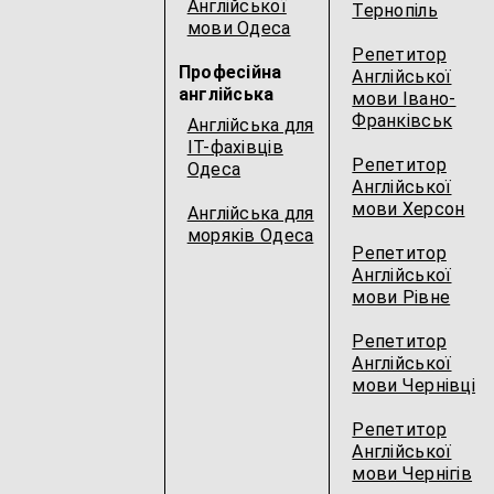
Англійської
Тернопіль
мови Одеса
Репетитор
Професійна
Англійської
англійська
мови Івано-
Франківськ
Англійська для
IT-фахівців
Репетитор
Одеса
Англійської
мови Херсон
Англійська для
моряків Одеса
Репетитор
Англійської
мови Рівне
Репетитор
Англійської
мови Чернівці
Репетитор
Англійської
мови Чернігів