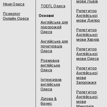
мови Львів
Няня Одеса
TOEFL Одеса
Репетитор
Психолог
Основні
Англійської
Онлайн Одеса
мови Дніпро
Англійська для
подорожей
Репетитор
Одеса
Англійської
мови Харків
Англійська для
початківців
Репетитор
Одеса
Англійської
мови Одеса
Розмовна
англійська
Репетитор
Одеса
Англійської
мови
Інтенсивна
Запоріжжя
англійська
Одеса
Репетитор
Англійської
Ділова &
мови
бізнес
Миколаїв