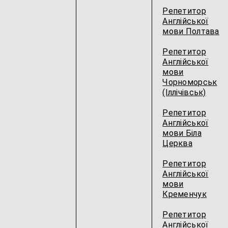
Репетитор
Англійської
мови Полтава
Репетитор
Англійської
мови
Чорноморськ
(Іллічівськ)
Репетитор
Англійської
мови Біла
Церква
Репетитор
Англійської
мови
Кременчук
Репетитор
Англійської