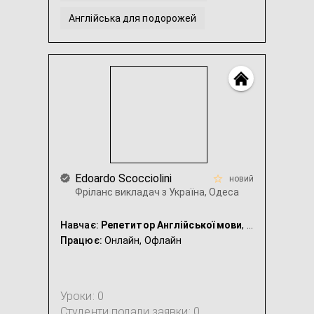
Англійська для подорожей
Англійська для IT-фахівців
Англійська для моряків
...
Edoardo Scocciolini
новий
Фріланс викладач з Україна, Одеса
Навчає:
Репетитор Англійської мови
, Репетитор Італійської мови
Працює:
Онлайн,
Офлайн
Уроки: 0
Студенти подали заявки: 0