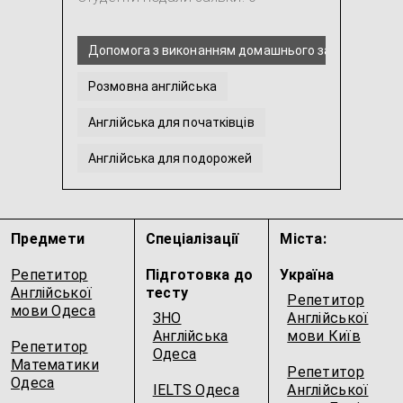
Допомога з виконанням домашнього завдання з Ан
Розмовна англійська
Англійська для початківців
Англійська для подорожей
Англійська для IT-фахівців
Американська англійська
...
Предмети
Спеціалізації
Міста:
Репетитор
Підготовка до
Україна
Англійської
тесту
Репетитор
мови Одеса
ЗНО
Англійської
Англійська
мови Київ
Репетитор
Одеса
Математики
Репетитор
Одеса
IELTS Одеса
Англійської