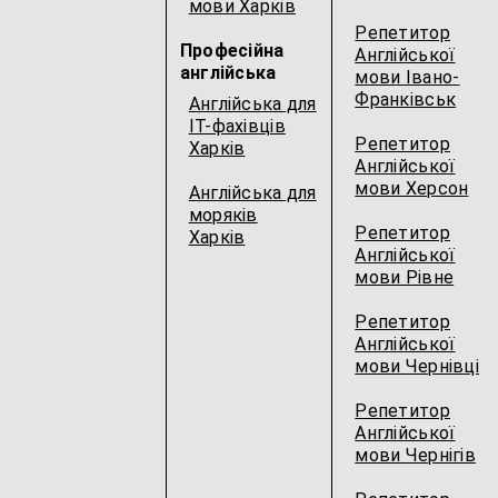
мови Харків
Репетитор
Професійна
Англійської
англійська
мови Івано-
Франківськ
Англійська для
IT-фахівців
Репетитор
Харків
Англійської
мови Херсон
Англійська для
моряків
Репетитор
Харків
Англійської
мови Рівне
Репетитор
Англійської
мови Чернівці
Репетитор
Англійської
мови Чернігів