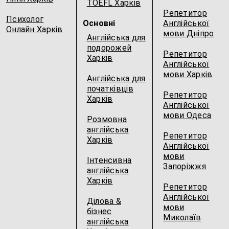
TOEFL Харків
Репетитор
Психолог
Основні
Англійської
Онлайн Харків
мови Дніпро
Англійська для
подорожей
Репетитор
Харків
Англійської
мови Харків
Англійська для
початківців
Репетитор
Харків
Англійської
мови Одеса
Розмовна
англійська
Репетитор
Харків
Англійської
мови
Інтенсивна
Запоріжжя
англійська
Харків
Репетитор
Англійської
Ділова &
мови
бізнес
Миколаїв
англійська