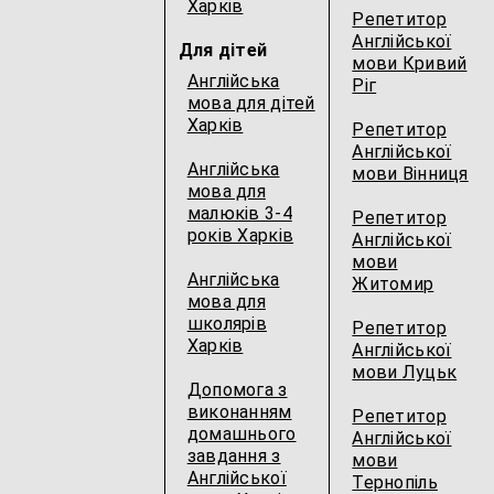
Харків
Репетитор
Англійської
Для дітей
мови Кривий
Англійська
Ріг
мова для дітей
Харків
Репетитор
Англійської
Англійська
мови Вінниця
мова для
малюків 3-4
Репетитор
років Харків
Англійської
мови
Англійська
Житомир
мова для
школярів
Репетитор
Харків
Англійської
мови Луцьк
Допомога з
виконанням
Репетитор
домашнього
Англійської
завдання з
мови
Англійської
Тернопіль