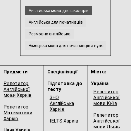
Англійська мова для школярів
Англійська для початківців
Розмовна англійська
Німецька мова для початківців з нуля
Іспит Test DaF
Інтенсивна англійська
...
Предмети
Спеціалізації
Міста:
Репетитор
Підготовка до
Україна
Англійської
тесту
Репетитор
мови Харків
ЗНО
Англійської
Англійська
мови Київ
Репетитор
Харків
Математики
Репетитор
Харків
IELTS Харків
Англійської
мови Львів
Няня Харків