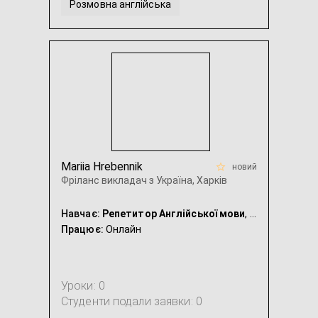
Розмовна англійська
Англійська для дітей з СДУГ
Американська англійська
...
Mariia Hrebennik
новий
Фріланс викладач з Україна, Харків
Навчає:
Репетитор Англійської мови
, Репетитор Німецької мови
Працює:
Онлайн
Уроки: 0
Студенти подали заявки: 0