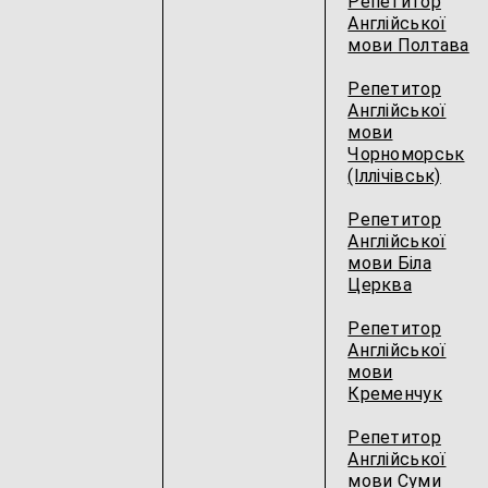
Репетитор
Англійської
мови Полтава
Репетитор
Англійської
мови
Чорноморськ
(Іллічівськ)
Репетитор
Англійської
мови Біла
Церква
Репетитор
Англійської
мови
Кременчук
Репетитор
Англійської
мови Суми