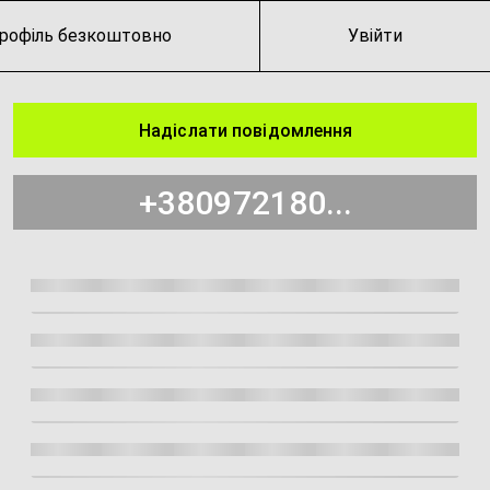
рофіль безкоштовно
Увійти
Надіслати повідомлення
+380972180...