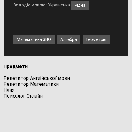
Володіє мовою:
Українська
Рідна
Математика ЗНО
Алгебра
Геометрія
Предмети
Репетитор Англійської мови
Репетитор Математики
Няня
Психолог Онлайн