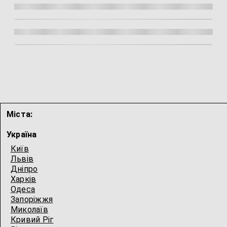
Міста:
Україна
Київ
Львів
Дніпро
Харків
Одеса
Запоріжжя
Миколаїв
Кривий Ріг