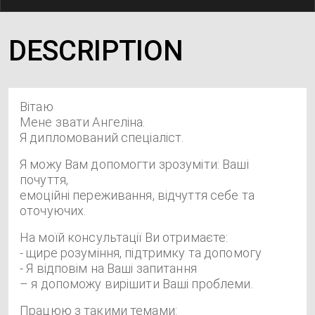
DESCRIPTION
Вітаю
Мене звати Ангеліна.
Я дипломований спеціаліст.
Я можу Вам допомогти зрозуміти: Ваші
почуття,
емоційні переживання, відчуття себе та
оточуючих.
На моїй консультації Ви отримаєте:
- щире розуміння, підтримку та допомогу
- Я відповім на Ваші запитання
– я допоможу вирішити Ваші проблеми.
Працюю з такими темами: