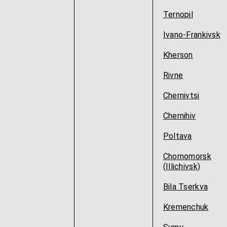
Ternopil
Ivano-Frankivsk
Kherson
Rivne
Chernivtsi
Chernihiv
Poltava
Chornomorsk
(Illichivsk)
Bila Tserkva
Kremenchuk