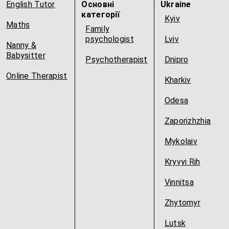
English Tutor
Основні
Ukraine
категорії
Kyiv
Maths
Family
psychologist
Lviv
Nanny &
Babysitter
Psychotherapist
Dnipro
Online Therapist
Kharkiv
Odesa
Zaporizhzhia
Mykolaiv
Kryvyi Rih
Vinnitsa
Zhytomyr
Lutsk