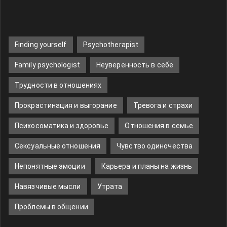
Finding yourself
Psychotherapist
Family psychologist
Неуверенность в себе
Трудности в отношениях
Прокрастинация и выгорание
Тревога и страхи
Психосоматика и здоровье
Отношения в семье
Сексуальные отношения
Чувство одиночества
Непонятные эмоции
Карьера и планы на жизнь
Навязчивые мысли
Утрата
Проблемы в общении