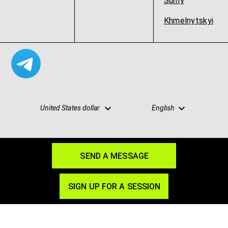
Sumy
Khmelnytskyi
United States dollar
English
SEND A MESSAGE
Site map
Privacy
Terms
Blog
Partnership
SIGN UP FOR A SESSION
© 2026 SpacePro
spacepro.org@gmail.com