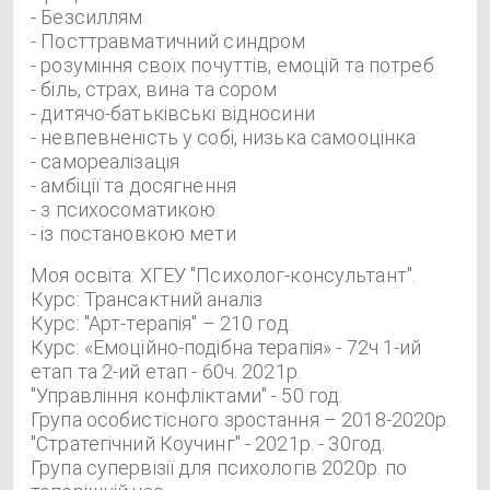
- Безсиллям
- Посттравматичний синдром
- розуміння своїх почуттів, емоцій та потреб
- біль, страх, вина та сором
- дитячо-батьківські відносини
- невпевненість у собі, низька самооцінка
- самореалізація
- амбіції та досягнення
- з психосоматикою
- із постановкою мети
Моя освіта: ХГЕУ "Психолог-консультант".
Курс: Трансактний аналіз
Курс: "Арт-терапія" – 210 год.
Курс: «Емоційно-подібна терапія» - 72ч 1-ий
етап та 2-ий етап - 60ч. 2021р.
"Управління конфліктами" - 50 год.
Група особистісного зростання – 2018-2020р.
"Стратегічний Коучинг" - 2021р. - 30год.
Група супервізії для психологів 2020р. по