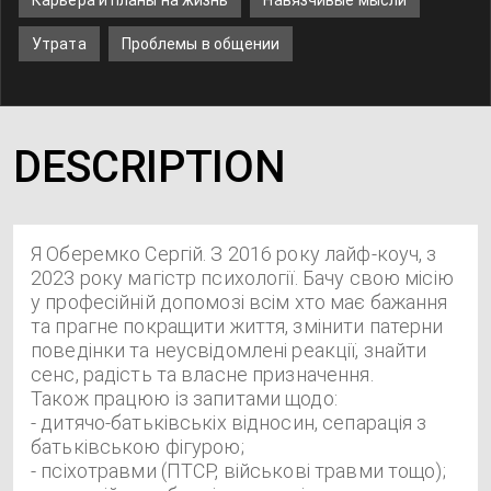
Карьера и планы на жизнь
Навязчивые мысли
Утрата
Проблемы в общении
DESCRIPTION
Я Оберемко Сергій. З 2016 року лайф-коуч, з
2023 року магістр психології. Бачу свою місію
у професійній допомозі всім хто має бажання
та прагне покращити життя, змінити патерни
поведінки та неусвідомлені реакції, знайти
сенс, радість та власне призначення.
Також працюю із запитами щодо:
- дитячо-батьківськіх відносин, сепарація з
батьківською фігурою;
- псіхотравми (ПТСР, військові травми тощо);