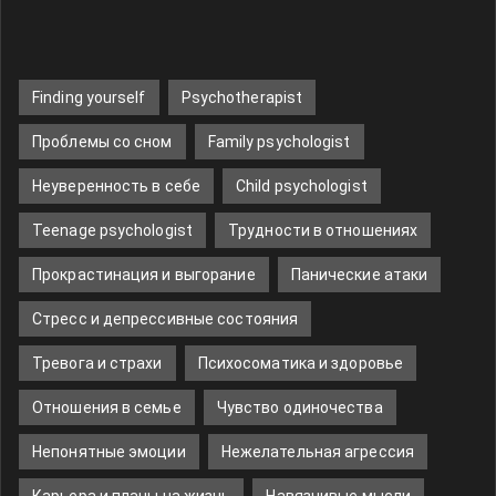
Finding yourself
Psychotherapist
Проблемы со сном
Family psychologist
Неуверенность в себе
Child psychologist
Teenage psychologist
Трудности в отношениях
Прокрастинация и выгорание
Панические атаки
Стресс и депрессивные состояния
Тревога и страхи
Психосоматика и здоровье
Отношения в семье
Чувство одиночества
Непонятные эмоции
Нежелательная агрессия