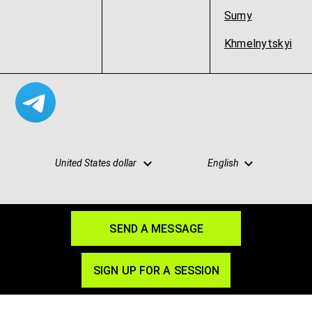
Sumy
Khmelnytskyi
United States dollar
English
SEND A MESSAGE
Site map
Privacy
Terms
Blog
Partnership
SIGN UP FOR A SESSION
© 2026 SpacePro
spacepro.org@gmail.com