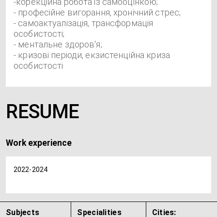
-корекційна робота із самооцінкою;
- професійне вигорання, хронічний стрес;
- самоактуалізація, трансформація
особистості;
- ментальне здоров'я;
- кризові періоди, екзистенційна криза
особистості
RESUME
Work experience
2022-2024
Subjects
Specialities
Cities: