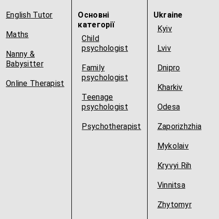
English Tutor
Основні
Ukraine
категорії
Kyiv
Maths
Child
psychologist
Lviv
Nanny &
Babysitter
Family
Dnipro
psychologist
Online Therapist
Kharkiv
Teenage
psychologist
Odesa
Psychotherapist
Zaporizhzhia
Mykolaiv
Kryvyi Rih
Vinnitsa
Zhytomyr