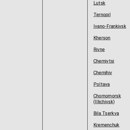
Lutsk
Ternopil
Ivano-Frankivsk
Kherson
Rivne
Chernivtsi
Chernihiv
Poltava
Chornomorsk
(Illichivsk)
Bila Tserkva
Kremenchuk