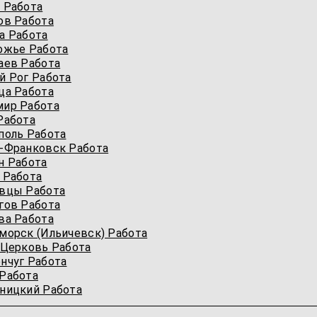
 Работа
ов Работа
а Работа
ожье Работа
аев Работа
й Рог Работа
ца Работа
мир Работа
Работа
поль Работа
-Франковск Работа
н Работа
 Работа
вцы Работа
гов Работа
ва Работа
морск (Ильичевск) Работа
 Церковь Работа
нчуг Работа
Работа
ницкий Работа