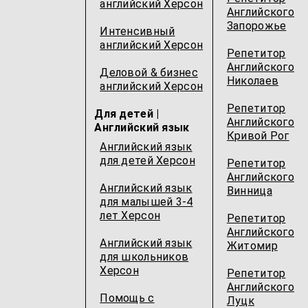
английский Херсон
Английского
Запорожье
Интенсивный
английский Херсон
Репетитор
Английского
Деловой & бизнес
Николаев
английский Херсон
Репетитор
Для детей |
Английского
Английский язык
Кривой Рог
Английский язык
для детей Херсон
Репетитор
Английского
Английский язык
Винница
для малышей 3-4
лет Херсон
Репетитор
Английского
Английский язык
Житомир
для школьников
Херсон
Репетитор
Английского
Помощь с
Луцк