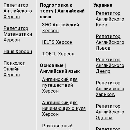
Репетитор
Подготовка к
Украина
Английского
тесту | Английский
Репетитор
Херсон
язык
Английского
ЗНО Английский
Киев
Репетитор
Херсон
Математики
Репетитор
Херсон
IELTS Херсон
Английского
Львов
Няня Херсон
TOEFL Херсон
Репетитор
Психолог
Основные |
Английского
Онлайн
Английский язык
Днепр
Херсон
Английский для
Репетитор
путешествий
Английского
Херсон
Харьков
Английский для
Репетитор
начинающих с нуля
Английского
Херсон
Одесcа
Разговорный
Репетитор