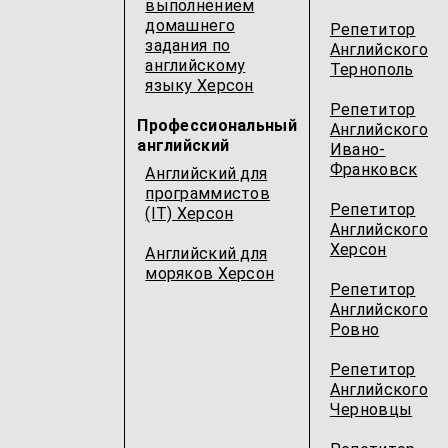
выполнением
домашнего
Репетитор
задания по
Английского
английскому
Тернополь
языку Херсон
Репетитор
Профессиональный
Английского
английский
Ивано-
Франковск
Английский для
программистов
Репетитор
(IT) Херсон
Английского
Херсон
Английский для
моряков Херсон
Репетитор
Английского
Ровно
Репетитор
Английского
Черновцы