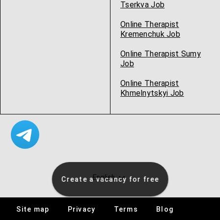
Tserkva Job
Online Therapist
Kremenchuk Job
Online Therapist Sumy
Job
Online Therapist
Khmelnytskyi Job
English
Create a vacancy for free
Site map
Privacy
Terms
Blog
Specialists