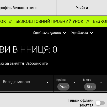
рофіль безкоштовно
Увійти
К //
БЕЗКОШТОВНИЙ ПРОБНИЙ УРОК //
БЕЗКОШ
Українська гривня
Українська
ВИ ВІННИЦЯ:
0
єю за заняття. Забронюйте
Країна
Місто
Володіє мовою
Україна
Вінниця
Тільки офлайн
заняття