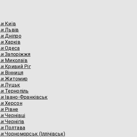
и Київ
и Львів
и Дніпро
и Харків
ви Одеса
ви Запоріжжя
ви Миколаїв
и Кривий Ріг
и Вінниця
ви Житомир
ви Луцьк
и Тернопіль
и Івано-Франківськ
ви Херсон
и Рівне
и Чернівці
и Чернігів
ви Полтава
и Чорноморськ (Іллічівськ)