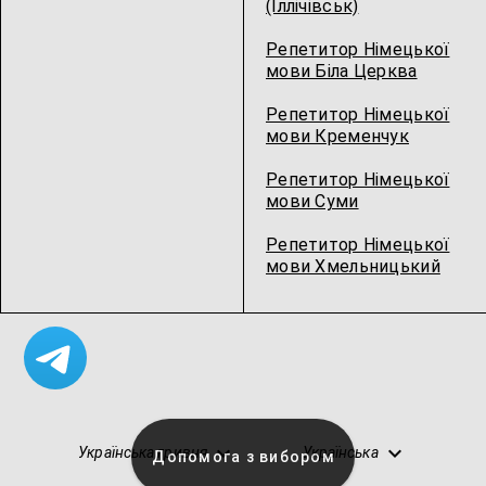
(Іллічівськ)
Репетитор Німецької
мови Біла Церква
Репетитор Німецької
мови Кременчук
Репетитор Німецької
мови Суми
Репетитор Німецької
мови Хмельницький
Українська гривня
Українська
Допомога з вибором