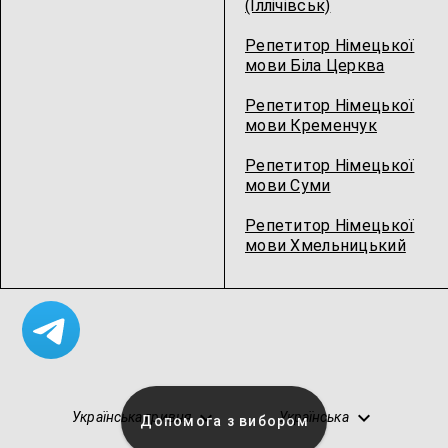
(Іллічівськ)
Репетитор Німецької
мови Біла Церква
Репетитор Німецької
мови Кременчук
Репетитор Німецької
мови Суми
Репетитор Німецької
мови Хмельницький
Українська гривня
Українська
Допомога з вибором