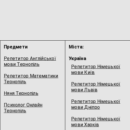
Предмети
Міста:
Репетитор Англійської
Україна
мови Тернопіль
Репетитор Німецької
мови Київ
Репетитор Математики
Тернопіль
Репетитор Німецької
мови Львів
Няня Тернопіль
Репетитор Німецької
Психолог Онлайн
мови Дніпро
Тернопіль
Репетитор Німецької
мови Харків