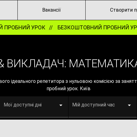
Вакансії
Створити п
ПРОБНИЙ УРОК //
БЕЗКОШТОВНИЙ ПРОБНИЙ УРО
& ВИКЛАДАЧ: МАТЕМАТИКА
вого ідеального репетитора з нульовою комісією за заня
пробний урок. Київ
Мої доступні дні
Мій доступний час