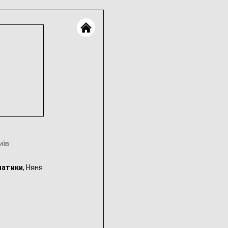
иїв
матики
, Няня