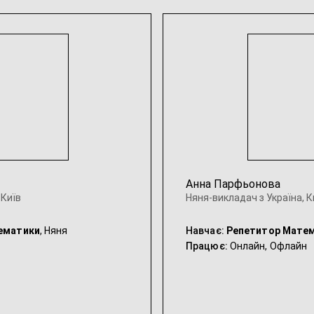
Анна Парфьонова
 Київ
Няня-викладач з Україна, К
ематики
, Няня
Навчає:
Репетитор Мате
Працює:
Онлайн,
Офлайн