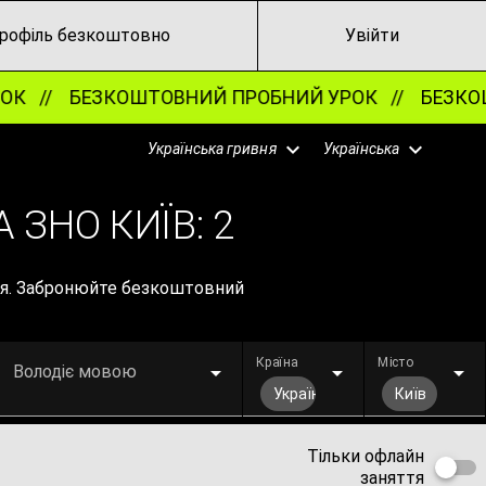
рофіль безкоштовно
Увійти
К //
БЕЗКОШТОВНИЙ ПРОБНИЙ УРОК //
БЕЗКОШ
Українська гривня
Українська
 ЗНО КИЇВ:
2
ття. Забронюйте безкоштовний
Країна
Місто
Володіє мовою
Україна
Київ
Тільки офлайн
заняття