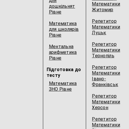
для
Математики
дошкільнят
Житомир
Рівне
Репетитор
Математика
Математики
для школярів
Луцьк
Рівне
Репетитор
Ментальна
Математики
арифметика
Тернопіль
Рівне
Репетитор
Підготовка до
Математики
тесту
Івано-
Математика
Франківськ
ЗНО Рівне
Репетитор
Математики
Херсон
Репетитор
Математики