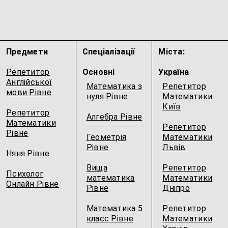
Предмети
Спеціалізації
Міста:
Репетитор
Основні
Україна
Англійської
Математика з
Репетитор
мови Рівне
нуля Рівне
Математики
Київ
Репетитор
Алгебра Рівне
Математики
Репетитор
Рівне
Геометрія
Математики
Рівне
Львів
Няня Рівне
Вища
Репетитор
Психолог
математика
Математики
Онлайн Рівне
Рівне
Дніпро
Математика 5
Репетитор
класс Рівне
Математики