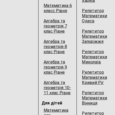
Харків
Математика 6
класс Рівне
Репетитор
Математики
Алгебра та
Одеса
геометрія 7
клас Рівне
Репетитор
Математики
Алгебра та
Запоріжжя
геометрія 8
клас Рівне
Репетитор
Математики
Алгебра та
Миколаїв
геометрія 9
клас Рівне
Репетитор
Математики
Алгебра та
Кривий Ріг
геометрія 10-
11 клас Рівне
Репетитор
Математики
Для дітей
Вінниця
Математика
Репетитор