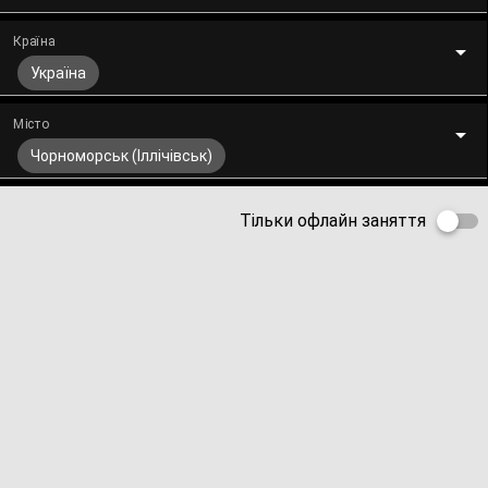
Країна
Україна
Місто
Чорноморськ (Іллічівськ)
Тільки офлайн заняття