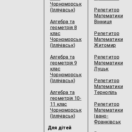
Чорноморськ
(Іллічівськ)
Репетитор
Математики
Алгебра та
Вінниця
геометрія 8
клас
Репетитор
Чорноморськ
Математики
(Іллічівськ)
Житомир
Алгебра та
Репетитор
геометрія 9
Математики
клас
Луцьк
Чорноморськ
(Іллічівськ)
Репетитор
Математики
Алгебра та
Тернопіль
геометрія 10-
11 клас
Репетитор
Чорноморськ
Математики
(Іллічівськ)
Івано-
Франківськ
Для дітей