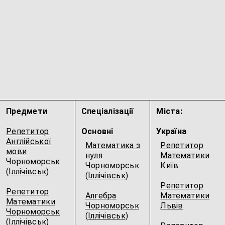
Предмети
Спеціалізації
Міста:
Репетитор
Основні
Україна
Англійської
Математика з
Репетитор
мови
нуля
Математики
Чорноморськ
Чорноморськ
Київ
(Іллічівськ)
(Іллічівськ)
Репетитор
Репетитор
Алгебра
Математики
Математики
Чорноморськ
Львів
Чорноморськ
(Іллічівськ)
(Іллічівськ)