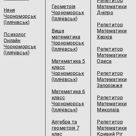
Репетитор
Геометрія
Математики
Няня
Чорноморськ
Дніпро
Чорноморськ
(Іллічівськ)
(Іллічівськ)
Репетитор
Вища
Математики
Психолог
математика
Харків
Онлайн
Чорноморськ
Чорноморськ
(Іллічівськ)
Репетитор
(Іллічівськ)
Математики
Математика 5
Одеса
класс
Чорноморськ
Репетитор
(Іллічівськ)
Математики
Запоріжжя
Математика 6
класс
Репетитор
Чорноморськ
Математики
(Іллічівськ)
Миколаїв
Алгебра та
Репетитор
геометрія 7
Математики
клас
Кривий Ріг