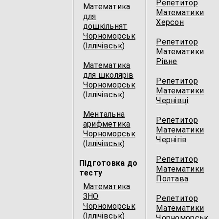
Репетитор
Математика
Математики
для
Херсон
дошкільнят
Чорноморськ
Репетитор
(Іллічівськ)
Математики
Рівне
Математика
для школярів
Репетитор
Чорноморськ
Математики
(Іллічівськ)
Чернівці
Ментальна
Репетитор
арифметика
Математики
Чорноморськ
Чернігів
(Іллічівськ)
Репетитор
Підготовка до
Математики
тесту
Полтава
Математика
ЗНО
Репетитор
Чорноморськ
Математики
(Іллічівськ)
Чорноморськ