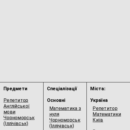
Предмети
Спеціалізації
Міста:
Репетитор
Основні
Україна
Англійської
Математика з
Репетитор
мови
нуля
Математики
Чорноморськ
Чорноморськ
Київ
(Іллічівськ)
(Іллічівськ)