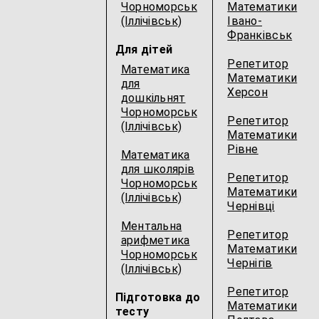
Чорноморськ
Математики
(Іллічівськ)
Івано-
Франківськ
Для дітей
Репетитор
Математика
Математики
для
Херсон
дошкільнят
Чорноморськ
Репетитор
(Іллічівськ)
Математики
Рівне
Математика
для школярів
Репетитор
Чорноморськ
Математики
(Іллічівськ)
Чернівці
Ментальна
Репетитор
арифметика
Математики
Чорноморськ
Чернігів
(Іллічівськ)
Репетитор
Підготовка до
Математики
тесту