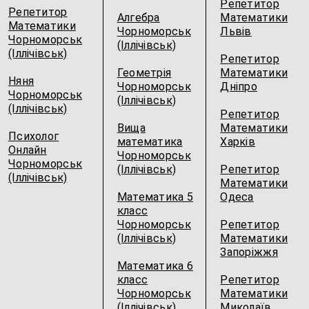
Репетитор
Репетитор
Алгебра
Математики
Математики
Чорноморськ
Львів
Чорноморськ
(Іллічівськ)
(Іллічівськ)
Репетитор
Геометрія
Математики
Няня
Чорноморськ
Дніпро
Чорноморськ
(Іллічівськ)
(Іллічівськ)
Репетитор
Вища
Математики
Психолог
математика
Харків
Онлайн
Чорноморськ
Чорноморськ
(Іллічівськ)
Репетитор
(Іллічівськ)
Математики
Математика 5
Одеса
класс
Чорноморськ
Репетитор
(Іллічівськ)
Математики
Запоріжжя
Математика 6
класс
Репетитор
Чорноморськ
Математики
(Іллічівськ)
Миколаїв