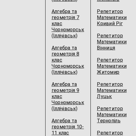
Алгебра та
Репетитор
геометрія 7
Математики
клас
Кривий Ріг
Чорноморськ
(Іллічівськ)
Репетитор
Математики
Алгебра та
Вінниця
геометрія 8
клас
Репетитор
Чорноморськ
Математики
(Іллічівськ)
Житомир
Алгебра та
Репетитор
геометрія 9
Математики
клас
Луцьк
Чорноморськ
(Іллічівськ)
Репетитор
Математики
Алгебра та
Тернопіль
геометрія 10-
11 клас
Репетитор