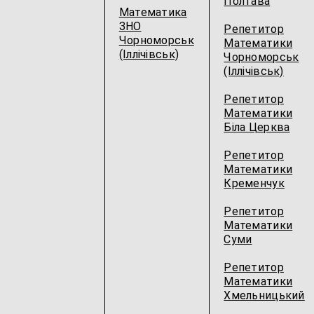
Полтава
Математика
ЗНО
Репетитор
Чорноморськ
Математики
(Іллічівськ)
Чорноморськ
(Іллічівськ)
Репетитор
Математики
Біла Церква
Репетитор
Математики
Кременчук
Репетитор
Математики
Суми
Репетитор
Математики
Хмельницький