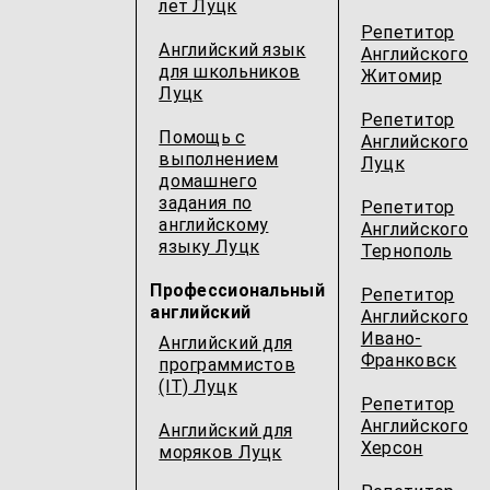
лет Луцк
Репетитор
Английский язык
Английского
для школьников
Житомир
Луцк
Репетитор
Помощь с
Английского
выполнением
Луцк
домашнего
задания по
Репетитор
английскому
Английского
языку Луцк
Тернополь
Профессиональный
Репетитор
английский
Английского
Ивано-
Английский для
Франковск
программистов
(IT) Луцк
Репетитор
Английского
Английский для
Херсон
моряков Луцк