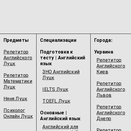
Предметы
Специализации
Города:
Репетитор
Подготовка к
Украина
Английского
тесту | Английский
Репетитор
Луцк
язык
Английского
ЗНО Английский
Киев
Репетитор
Луцк
Математики
Репетитор
Луцк
IELTS Луцк
Английского
Львов
Няня Луцк
TOEFL Луцк
Репетитор
Психолог
Основные |
Английского
Онлайн Луцк
Английский язык
Днепр
Английский для
Репетитор