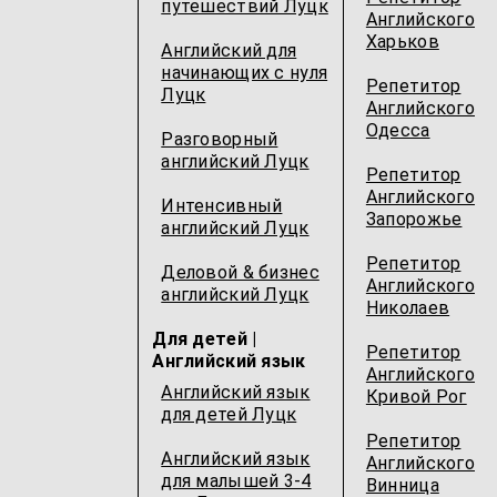
путешествий Луцк
Английского
Харьков
Английский для
начинающих с нуля
Репетитор
Луцк
Английского
Одесcа
Разговорный
английский Луцк
Репетитор
Английского
Интенсивный
Запорожье
английский Луцк
Репетитор
Деловой & бизнес
Английского
английский Луцк
Николаев
Для детей |
Репетитор
Английский язык
Английского
Английский язык
Кривой Рог
для детей Луцк
Репетитор
Английский язык
Английского
для малышей 3-4
Винница