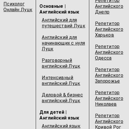
Репетитор
Психолог
Основные |
Английского
Онлайн Луцк
Английский язык
Днепр
Английский для
Репетитор
путешествий Луцк
Английского
Харьков
Английский для
начинающих с нуля
Репетитор
Луцк
Английского
Одесcа
Разговорный
английский Луцк
Репетитор
Английского
Интенсивный
Запорожье
английский Луцк
Репетитор
Деловой & бизнес
Английского
английский Луцк
Николаев
Для детей |
Репетитор
Английский язык
Английского
Английский язык
Кривой Рог