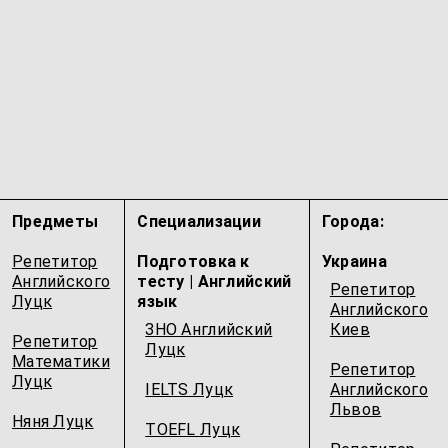
Предметы
Специализации
Города:
Репетитор
Подготовка к
Украина
Английского
тесту | Английский
Репетитор
Луцк
язык
Английского
ЗНО Английский
Киев
Репетитор
Луцк
Математики
Репетитор
Луцк
IELTS Луцк
Английского
Львов
Няня Луцк
TOEFL Луцк