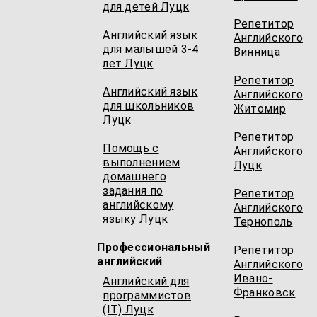
для детей Луцк
Репетитор
Английский язык
Английского
для малышей 3-4
Винница
лет Луцк
Репетитор
Английский язык
Английского
для школьников
Житомир
Луцк
Репетитор
Помощь с
Английского
выполнением
Луцк
домашнего
задания по
Репетитор
английскому
Английского
языку Луцк
Тернополь
Профессиональный
Репетитор
английский
Английского
Ивано-
Английский для
Франковск
программистов
(IT) Луцк