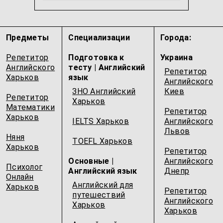
Test DaF
Интенсивный английский
...
Предметы
Специализации
Города:
Репетитор
Подготовка к
Украина
Английского
тесту | Английский
Репетитор
Харьков
язык
Английского
ЗНО Английский
Киев
Репетитор
Харьков
Математики
Репетитор
Харьков
IELTS Харьков
Английского
Львов
Няня
TOEFL Харьков
Харьков
Репетитор
Основные |
Английского
Психолог
Английский язык
Днепр
Онлайн
Английский для
Харьков
Репетитор
путешествий
Английского
Харьков
Харьков