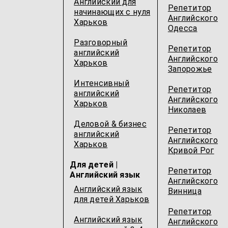
Английский для
Репетитор
начинающих с нуля
Английского
Харьков
Одесcа
Разговорный
Репетитор
английский
Английского
Харьков
Запорожье
Интенсивный
Репетитор
английский
Английского
Харьков
Николаев
Деловой & бизнес
Репетитор
английский
Английского
Харьков
Кривой Рог
Для детей |
Репетитор
Английский язык
Английского
Английский язык
Винница
для детей Харьков
Репетитор
Английский язык
Английского