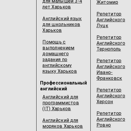
для малышей 3-4
Житомир
лет Харьков
Репетитор
Английский язык
Английского
для школьников
Луцк
Харьков
Репетитор
Помощь с
Английского
выполнением
Тернополь
домашнего
задания по
Репетитор
английскому
Английского
языку Харьков
Ивано-
Франковск
Профессиональный
английский
Репетитор
Английского
Английский для
Херсон
программистов
(IT) Харьков
Репетитор
Английского
Английский для
Ровно
моряков Харьков