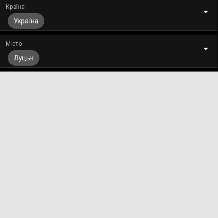
Країна
Україна
Місто
Луцьк