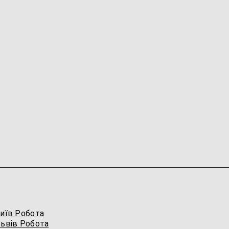
иїв Робота
ьвів Робота