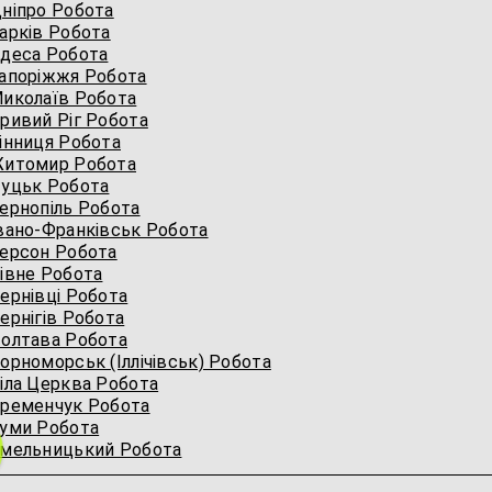
ніпро Робота
арків Робота
деса Робота
апоріжжя Робота
иколаїв Робота
ривий Ріг Робота
інниця Робота
Житомир Робота
уцьк Робота
ернопіль Робота
вано-Франківськ Робота
ерсон Робота
івне Робота
ернівці Робота
рнігів Робота
олтава Робота
рноморськ (Іллічівськ) Робота
іла Церква Робота
ременчук Робота
уми Робота
мельницький Робота