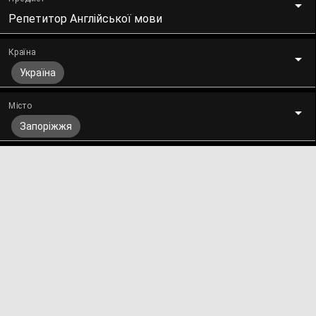
Репетитор Англійської мови
Країна
Україна
Місто
Запоріжжя