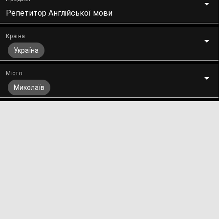
Репетитор Англійської мови
Країна
Україна
Місто
Миколаїв