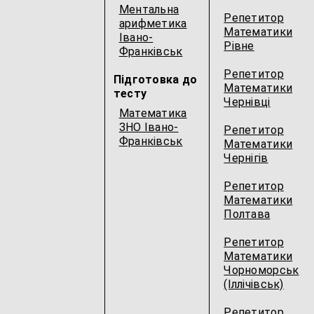
Ментальна
Репетитор
арифметика
Математики
Івано-
Рівне
Франківськ
Репетитор
Підготовка до
Математики
тесту
Чернівці
Математика
ЗНО Івано-
Репетитор
Франківськ
Математики
Чернігів
Репетитор
Математики
Полтава
Репетитор
Математики
Чорноморськ
(Іллічівськ)
Репетитор