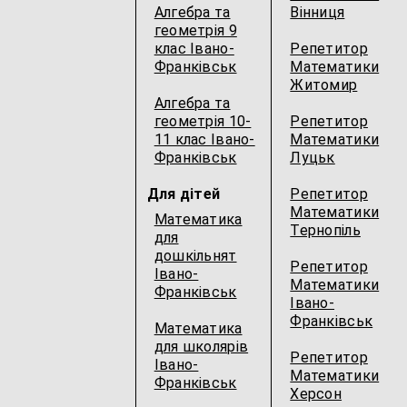
Алгебра та
Вінниця
геометрія 9
клас Івано-
Репетитор
Франківськ
Математики
Житомир
Алгебра та
геометрія 10-
Репетитор
11 клас Івано-
Математики
Франківськ
Луцьк
Для дітей
Репетитор
Математики
Математика
Тернопіль
для
дошкільнят
Репетитор
Івано-
Математики
Франківськ
Івано-
Франківськ
Математика
для школярів
Репетитор
Івано-
Математики
Франківськ
Херсон